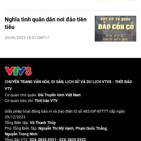
Nghĩa tình quân dân nơi đảo tiền
tiêu
20/06/2025 19:01 GMT+7
CHUYÊN TRANG VĂN HÓA, DI SẢN, LỊCH SỬ VÀ DU LỊCH VTV8 - THỜI BÁO
VTV
Cơ quan chủ quản:
Đài Truyền hình Việt Nam
Cơ quan báo chí:
Thời báo VTV
Giấy phép hoạt động báo in và báo điện tử số 483/GP-BTTTT cấp ngày
29/12/2023
Tổng Biên tập:
Vũ Thanh Thủy
Phó Tổng Biên Tập:
Nguyễn Thị Mỹ Hạnh
,
Phạm Quốc Thắng
,
Nguyễn Trọng Ninh
Tổng đài VTV:
024-3835.5931
-
024-3835.5932