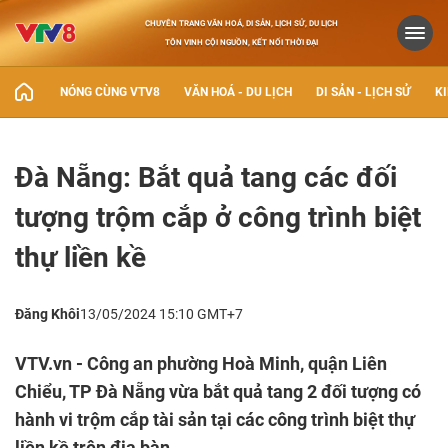
CHUYÊN TRANG VĂN HOÁ, DI SẢN, LỊCH SỬ, DU LỊCH
TÔN VINH CỘI NGUỒN, KẾT NỐI THỜI ĐẠI
NÓNG CÙNG VTV8
VĂN HOÁ - DU LỊCH
DI SẢN - LỊCH SỬ
KI
Đà Nẵng: Bắt quả tang các đối
tượng trộm cắp ở công trình biệt
thự liền kề
Đăng Khôi
13/05/2024 15:10 GMT+7
VTV.vn - Công an phường Hoà Minh, quận Liên
Chiểu, TP Đà Nẵng vừa bắt quả tang 2 đối tượng có
hành vi trộm cắp tài sản tại các công trình biệt thự
liền kề trên địa bàn.