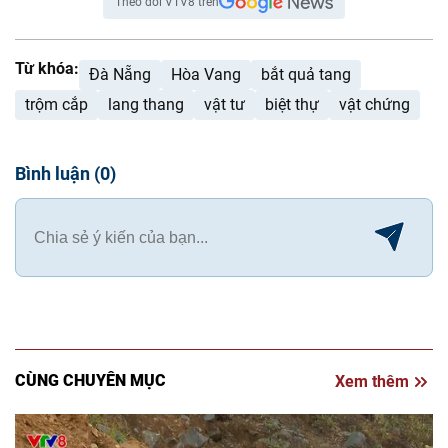
Theo dõi VTV8 trên
Từ khóa:
Đà Nẵng
Hòa Vang
bắt quả tang
trộm cắp
lang thang
vật tư
biệt thự
vật chứng
Bình luận
(
0
)
CÙNG CHUYÊN MỤC
Xem thêm