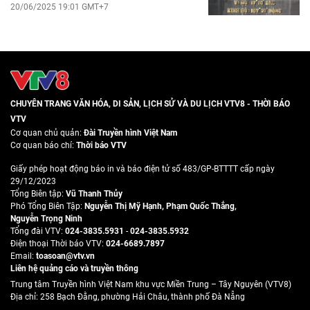
20/06/2025 19:01 GMT+7
CHUYÊN TRANG VĂN HÓA, DI SẢN, LỊCH SỬ VÀ DU LỊCH VTV8 - THỜI BÁO
VTV
Cơ quan chủ quản:
Đài Truyền hình Việt Nam
Cơ quan báo chí:
Thời báo VTV
Giấy phép hoạt động báo in và báo điện tử số 483/GP-BTTTT cấp ngày
29/12/2023
Tổng Biên tập:
Vũ Thanh Thủy
Phó Tổng Biên Tập:
Nguyễn Thị Mỹ Hạnh
,
Phạm Quốc Thắng
,
Nguyễn Trọng Ninh
Tổng đài VTV:
024-3835.5931
-
024-3835.5932
Ðiện thoại Thời báo VTV:
024-6689.7897
Email:
toasoan@vtv.vn
Liên hệ quảng cáo và truyền thông
Trung tâm Truyền hình Việt Nam khu vực Miền Trung – Tây Nguyên (VTV8)
Địa chỉ: 258 Bạch Đằng, phường Hải Châu, thành phố Đà Nẵng