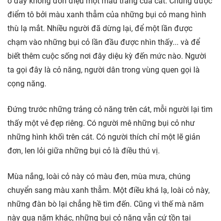
ở đây không đơn điệu một màu trắng của cát. Chúng được
điểm tô bởi màu xanh thẫm của những bụi cỏ mang hình
thù lạ mắt. Nhiều người đã dừng lại, để một lần được
chạm vào những bụi cỏ lần đầu được nhìn thấy... và để
biết thêm cuộc sống nơi đây diệu kỳ đến mức nào. Người
ta gọi đây là cỏ năng, người dân trong vùng quen gọi là
cọng năng.
Đứng trước những trảng cỏ năng trên cát, mỗi người lại tìm
thấy một vẻ đẹp riêng. Có người mê những bụi cỏ như
những hình khối trên cát. Có người thích chỉ một lẽ giản
đơn, len lỏi giữa những bụi cỏ là điều thú vị.
Mùa nắng, loài cỏ này có màu đen, mùa mưa, chúng
chuyển sang màu xanh thẫm. Một điều khá lạ, loài cỏ này,
những đàn bò lại chẳng hề tìm đến. Cũng vì thế mà năm
này qua năm khác, những bụi cỏ năng vẫn cứ tồn tại