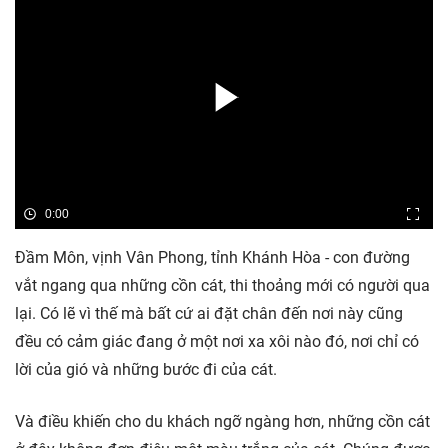
0:00
Đầm Môn, vịnh Vân Phong, tỉnh Khánh Hòa - con đường
vắt ngang qua những cồn cát, thi thoảng mới có người qua
lại. Có lẽ vì thế mà bất cứ ai đặt chân đến nơi này cũng
đều có cảm giác đang ở một nơi xa xôi nào đó, nơi chỉ có
lời của gió và những bước đi của cát.
Và điều khiến cho du khách ngỡ ngàng hơn, những cồn cát