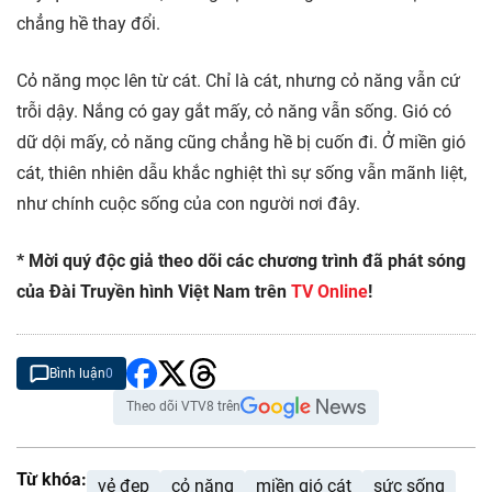
chẳng hề thay đổi.
Cỏ năng mọc lên từ cát. Chỉ là cát, nhưng cỏ năng vẫn cứ
trỗi dậy. Nắng có gay gắt mấy, cỏ năng vẫn sống. Gió có
dữ dội mấy, cỏ năng cũng chẳng hề bị cuốn đi. Ở miền gió
cát, thiên nhiên dẫu khắc nghiệt thì sự sống vẫn mãnh liệt,
như chính cuộc sống của con người nơi đây.
* Mời quý độc giả theo dõi các chương trình đã phát sóng
của Đài Truyền hình Việt Nam trên
TV Online
!
Bình luận
0
Theo dõi VTV8 trên
Từ khóa:
vẻ đẹp
cỏ năng
miền gió cát
sức sống