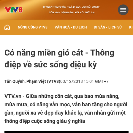
CHUYÊN TRANG VĂN HOÁ, DI SẢN, LỊCH SỬ, DU LỊCH
TÔN VINH CỘI NGUỒN, KẾT NỐI THỜI ĐẠI
NÓNG CÙNG VTV8
VĂN HOÁ - DU LỊCH
DI SẢN - LỊCH SỬ
KI
Cỏ năng miền gió cát - Thông
điệp về sức sống dịệu kỳ
Tấn Quýnh, Phạm Việt (VTV8)
03/12/2018 15:01 GMT+7
VTV.vn - Giữa những cồn cát, qua bao mùa nắng,
mùa mưa, cỏ năng vẫn mọc, vẫn ban tặng cho người
gần, người xa vẻ đẹp đầy khác lạ, vẫn nhắn gửi một
thông điệp cuộc sống giàu ý nghĩa