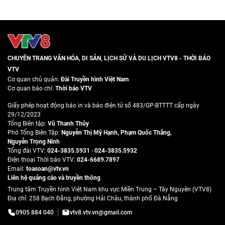
CHUYÊN TRANG VĂN HÓA, DI SẢN, LỊCH SỬ VÀ DU LỊCH VTV8 - THỜI BÁO
VTV
Cơ quan chủ quản:
Đài Truyền hình Việt Nam
Cơ quan báo chí:
Thời báo VTV
Giấy phép hoạt động báo in và báo điện tử số 483/GP-BTTTT cấp ngày
29/12/2023
Tổng Biên tập:
Vũ Thanh Thủy
Phó Tổng Biên Tập:
Nguyễn Thị Mỹ Hạnh
,
Phạm Quốc Thắng
,
Nguyễn Trọng Ninh
Tổng đài VTV:
024-3835.5931
-
024-3835.5932
Ðiện thoại Thời báo VTV:
024-6689.7897
Email:
toasoan@vtv.vn
Liên hệ quảng cáo và truyền thông
Trung tâm Truyền hình Việt Nam khu vực Miền Trung – Tây Nguyên (VTV8)
Địa chỉ: 258 Bạch Đằng, phường Hải Châu, thành phố Đà Nẵng
0905 884 040
vtv8.vtv.vn@gmail.com