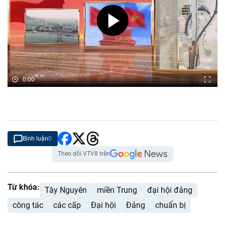
0:00
Bình luận
0
Theo dõi VTV8 trên
Từ khóa:
Tây Nguyên
miền Trung
đại hội đảng
công tác
các cấp
Đại hội
Đảng
chuẩn bị