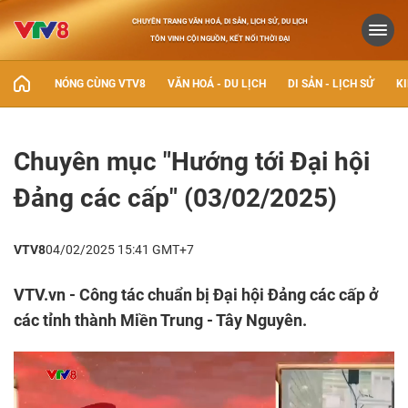
CHUYÊN TRANG VĂN HOÁ, DI SẢN, LỊCH SỬ, DU LỊCH
TÔN VINH CỘI NGUỒN, KẾT NỐI THỜI ĐẠI
NÓNG CÙNG VTV8
VĂN HOÁ - DU LỊCH
DI SẢN - LỊCH SỬ
KI
Chuyên mục "Hướng tới Đại hội
Đảng các cấp" (03/02/2025)
VTV8
04/02/2025 15:41 GMT+7
VTV.vn - Công tác chuẩn bị Đại hội Đảng các cấp ở
các tỉnh thành Miền Trung - Tây Nguyên.