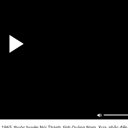
 1965, thuộc huyện Núi Thành, tỉnh Quảng Nam. Xưa, nhắc đế