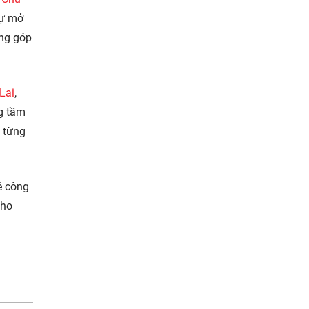
sự mở
óng góp
Lai
,
ng tầm
à từng
ề công
ho