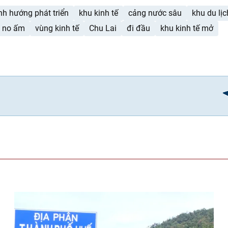
nh hướng phát triển
khu kinh tế
cảng nước sâu
khu du lịc
no ấm
vùng kinh tế
Chu Lai
đi đầu
khu kinh tế mở