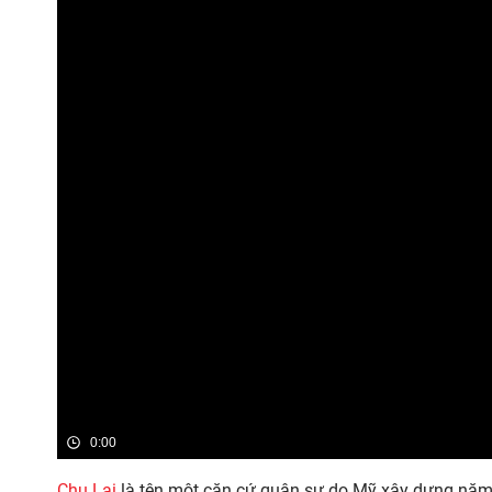
0:00
Chu Lai
là tên một căn cứ quân sự do Mỹ xây dựng năm