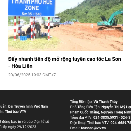
Đẩy nhanh tiến độ mở rộng tuyến cao tốc La Sơn
- Hòa Liên
20/06/2025 19:03 GMT+7
Tổng Biên tập:
Vũ Thanh Thủy
quản:
Đài Truyền hình Việt Nam
Phó Tổng Biên Tập:
Nguyễn Thị Mỹ Hạ
hí:
Thời báo VTV
Phạm Quốc Thắng
,
Nguyễn Trọng Nin
Tổng đài VTV:
024-3835.5931
-
024-3
t động báo in và báo điện tử số
Ðiện thoại Thời báo VTV:
024-6689.7
 cấp ngày 29/12/2023
Email:
toasoan@vtv.vn