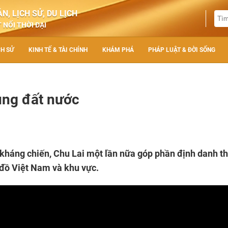
N, LỊCH SỬ, DU LỊCH
 NỐI THỜI ĐẠI
CH SỬ
KINH TẾ & TÀI CHÍNH
KHÁM PHÁ
PHÁP LUẬT & ĐỜI SỐNG
ùng đất nước
 kháng chiến, Chu Lai một lần nữa góp phần định danh t
n đồ Việt Nam và khu vực.