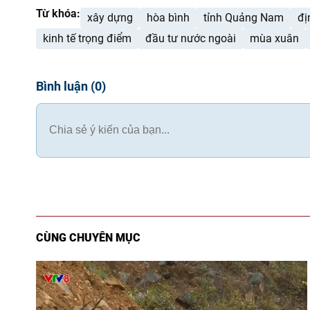
Từ khóa:
xây dựng
hòa bình
tỉnh Quảng Nam
đị
kinh tế trọng điểm
đầu tư nước ngoài
mùa xuân
Bình luận
(
0
)
CÙNG CHUYÊN MỤC