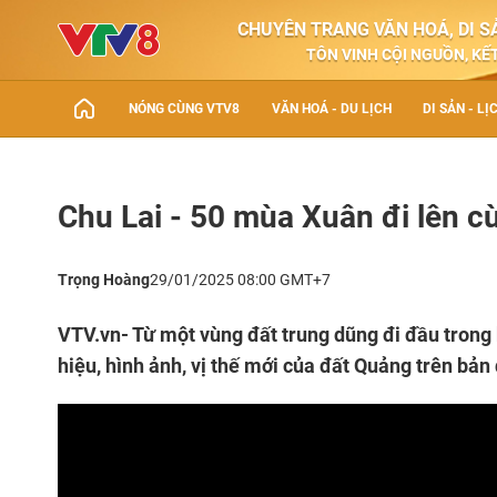
CHUYÊN TRANG VĂN HOÁ, DI SẢ
TÔN VINH CỘI NGUỒN, KẾT
NÓNG CÙNG VTV8
VĂN HOÁ - DU LỊCH
DI SẢN - LỊ
Chu Lai - 50 mùa Xuân đi lên c
Trọng Hoàng
29/01/2025 08:00 GMT+7
VTV.vn- Từ một vùng đất trung dũng đi đầu trong
hiệu, hình ảnh, vị thế mới của đất Quảng trên bả