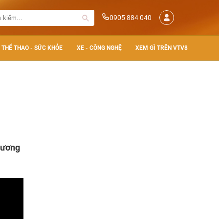
0905 884 040
THỂ THAO - SỨC KHỎE
XE - CÔNG NGHỆ
XEM GÌ TRÊN VTV8
hương