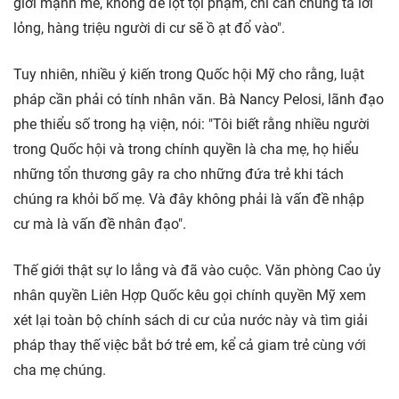
giới mạnh mẽ, không để lọt tội phạm, chỉ cần chúng ta lơi
lỏng, hàng triệu người di cư sẽ ồ ạt đổ vào".
Tuy nhiên, nhiều ý kiến trong Quốc hội Mỹ cho rằng, luật
pháp cần phải có tính nhân văn. Bà Nancy Pelosi, lãnh đạo
phe thiểu số trong hạ viện, nói: "Tôi biết rằng nhiều người
trong Quốc hội và trong chính quyền là cha mẹ, họ hiểu
những tổn thương gây ra cho những đứa trẻ khi tách
chúng ra khỏi bố mẹ. Và đây không phải là vấn đề nhập
cư mà là vấn đề nhân đạo".
Thế giới thật sự lo lắng và đã vào cuộc. Văn phòng Cao ủy
nhân quyền Liên Hợp Quốc kêu gọi chính quyền Mỹ xem
xét lại toàn bộ chính sách di cư của nước này và tìm giải
pháp thay thế việc bắt bớ trẻ em, kể cả giam trẻ cùng với
cha mẹ chúng.