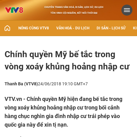
CHUYÊN TRANG VĂN HOÁ, DI SẢN, LỊCH SỬ, DU LỊCH
TÔN VINH CỘI NGUỒN, KẾT NỐI THỜI ĐẠI
NÓNG CÙNG VTV8
VĂN HOÁ - DU LỊCH
DI SẢN - LỊCH SỬ
KI
Chính quyền Mỹ bế tắc trong
vòng xoáy khủng hoảng nhập cư
Thanh Ba (VTV8)
24/06/2018 19:10 GMT+7
VTV.vn - Chính quyền Mỹ hiện đang bế tắc trong
vòng xoáy khủng hoảng nhập cư trong bối cảnh
hàng chục nghìn gia đình nhập cư trái phép vào
quốc gia này để xin tị nạn.