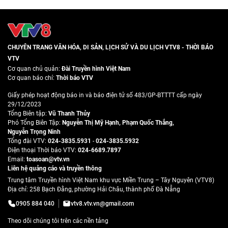
CHUYÊN TRANG VĂN HÓA, DI SẢN, LỊCH SỬ VÀ DU LỊCH VTV8 - THỜI BÁO
VTV
Cơ quan chủ quản:
Đài Truyền hình Việt Nam
Cơ quan báo chí:
Thời báo VTV
Giấy phép hoạt động báo in và báo điện tử số 483/GP-BTTTT cấp ngày
29/12/2023
Tổng Biên tập:
Vũ Thanh Thủy
Phó Tổng Biên Tập:
Nguyễn Thị Mỹ Hạnh
,
Phạm Quốc Thắng
,
Nguyễn Trọng Ninh
Tổng đài VTV:
024-3835.5931
-
024-3835.5932
Ðiện thoại Thời báo VTV:
024-6689.7897
Email:
toasoan@vtv.vn
Liên hệ quảng cáo và truyền thông
Trung tâm Truyền hình Việt Nam khu vực Miền Trung – Tây Nguyên (VTV8)
Địa chỉ: 258 Bạch Đằng, phường Hải Châu, thành phố Đà Nẵng
0905 884 040
vtv8.vtv.vn@gmail.com
Theo dõi chúng tôi trên các nền tảng