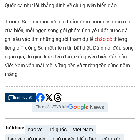
Quốc ca như lời khẳng định về chủ quyền biển đảo.
Trường Sa - nơi mỗi cơn gió thấm đẫm hương vị mặn mòi
của biển, mỗi ngọn sóng gói ghém tình yêu đất nước đã
ghi sâu vào tim những người tham dự lễ
chào cờ
thiêng
liêng ở Trường Sa một niềm tin bất diệt. Dù ở nơi đầu sóng
ngọn gió, dù gian khó đến đâu, chủ quyền biển đảo của
Việt Nam vẫn mãi mãi vững bền và trường tồn cùng năm
tháng.
Bình luận
0
Theo dõi VTV8 trên
Từ khóa:
bảo vệ
Tổ quốc
Việt Nam
bảo vệ chủ quyền
chủ quyền biển đảo
cảm xúc