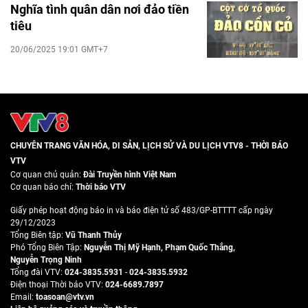
Nghĩa tình quân dân nơi đảo tiền
tiêu
20/06/2025 19:01 GMT+7
CHUYÊN TRANG VĂN HÓA, DI SẢN, LỊCH SỬ VÀ DU LỊCH VTV8 - THỜI BÁO
VTV
Cơ quan chủ quản:
Đài Truyền hình Việt Nam
Cơ quan báo chí:
Thời báo VTV
Giấy phép hoạt động báo in và báo điện tử số 483/GP-BTTTT cấp ngày
29/12/2023
Tổng Biên tập:
Vũ Thanh Thủy
Phó Tổng Biên Tập:
Nguyễn Thị Mỹ Hạnh
,
Phạm Quốc Thắng
,
Nguyễn Trọng Ninh
Tổng đài VTV:
024-3835.5931
-
024-3835.5932
Ðiện thoại Thời báo VTV:
024-6689.7897
Email:
toasoan@vtv.vn