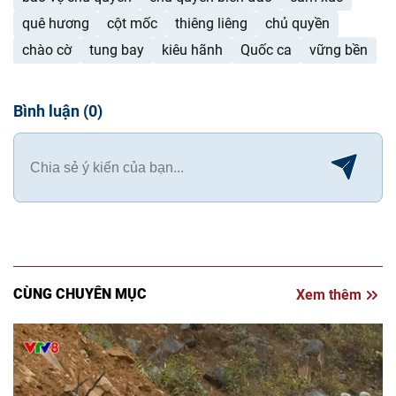
quê hương
cột mốc
thiêng liêng
chủ quyền
chào cờ
tung bay
kiêu hãnh
Quốc ca
vững bền
Bình luận
(
0
)
CÙNG CHUYÊN MỤC
Xem thêm