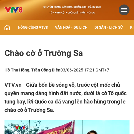
CHUYÊN TRANG VĂN HOÁ, DI SẢN, LỊCH SỬ, DU LỊCH
TÔN VINH CỘI NGUỒN, KẾT NỐI THỜI ĐẠI
NÓNG CÙNG VTV8
VĂN HOÁ - DU LỊCH
DI SẢN - LỊCH SỬ
KI
Chào cờ ở Trường Sa
Hồ Thu Hồng, Trần Công Điền
03/06/2025 17:21 GMT+7
VTV.vn - Giữa bốn bề sóng vỗ, trước cột mốc chủ
quyền mang dáng hình đất nước, dưới lá cờ Tổ quốc
tung bay, lời Quốc ca đã vang lên hào hùng trong lễ
chào cờ ở Trường Sa.