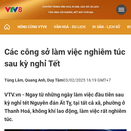
CHUYÊN TRANG VĂN HOÁ, DI SẢN, LỊCH SỬ, DU LỊCH
TÔN VINH CỘI NGUỒN, KẾT NỐI THỜI ĐẠI
NÓNG CÙNG VTV8
VĂN HOÁ - DU LỊCH
DI SẢN - LỊCH SỬ
KI
Các công sở làm việc nghiêm túc
sau kỳ nghỉ Tết
Tùng Lâm, Quang Anh, Duy Tâm
03/02/2025 16:19 GMT+7
VTV.vn - Ngay từ những ngày làm việc đầu tiên sau
kỳ nghỉ tết Nguyên đán Ất Tỵ, tại tất cả xã, phường ở
Thanh Hoá, không khí lao động, làm việc rất nghiêm
túc.