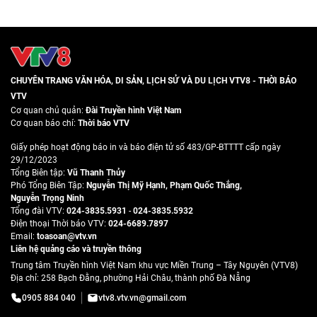
CHUYÊN TRANG VĂN HÓA, DI SẢN, LỊCH SỬ VÀ DU LỊCH VTV8 - THỜI BÁO
VTV
Cơ quan chủ quản:
Đài Truyền hình Việt Nam
Cơ quan báo chí:
Thời báo VTV
Giấy phép hoạt động báo in và báo điện tử số 483/GP-BTTTT cấp ngày
29/12/2023
Tổng Biên tập:
Vũ Thanh Thủy
Phó Tổng Biên Tập:
Nguyễn Thị Mỹ Hạnh
,
Phạm Quốc Thắng
,
Nguyễn Trọng Ninh
Tổng đài VTV:
024-3835.5931
-
024-3835.5932
Ðiện thoại Thời báo VTV:
024-6689.7897
Email:
toasoan@vtv.vn
Liên hệ quảng cáo và truyền thông
Trung tâm Truyền hình Việt Nam khu vực Miền Trung – Tây Nguyên (VTV8)
Địa chỉ: 258 Bạch Đằng, phường Hải Châu, thành phố Đà Nẵng
0905 884 040
vtv8.vtv.vn@gmail.com