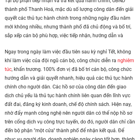
Tại bộ phận tiếp nhận và trả kết quả hành chính, UBND
thành phố Thanh Hoá, mặc dù số lượng công dân đến giải
quyết các thủ tục hành chính trong những ngày đầu năm
mới không nhiều, nhưng thành phố đã chủ động và bố trí,
sắp xếp cán bộ phù hợp, việc tiếp nhận, hướng dẫn và
Ngay trong ngày làm việc đầu tiên sau kỳ nghỉ Tết, không
khí làm việc của đội ngũ cán bộ, công chức diễn ra
nghiêm
túc
, khẩn trương. 100% đơn vị đã bố trí cán bộ, công chức
hướng dẫn và giải quyết nhanh, hiệu quả các thủ tục hành
chính cho người dân. Các hồ sơ của công dân đến giao
dịch chủ yếu là thủ tục hành chính liên quan đến lĩnh vực
đất đai, đăng ký kinh doanh, chế độ chính sách. Hiện nay,
nhờ đẩy mạnh công nghệ nên người dân có thể nộp hồ sơ
trên cổng dịch vụ công trực tuyến, do đó, người dân chỉ cần
đến bộ phận "một cửa" thành phố để nhận kết quả. Để
phục vụ người dân, doanh nghiệp ngày càng tốt hơn, thành