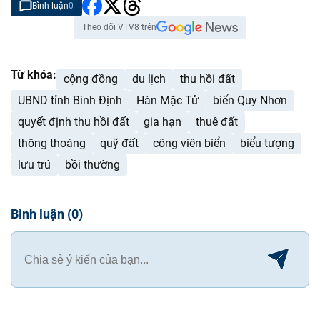
Bình luận
0
Theo dõi VTV8 trên
Từ khóa:
cộng đồng
du lịch
thu hồi đất
UBND tỉnh Bình Định
Hàn Mặc Tử
biển Quy Nhơn
quyết định thu hồi đất
gia hạn
thuê đất
thông thoáng
quỹ đất
công viên biển
biểu tượng
lưu trú
bồi thường
Bình luận
(
0
)