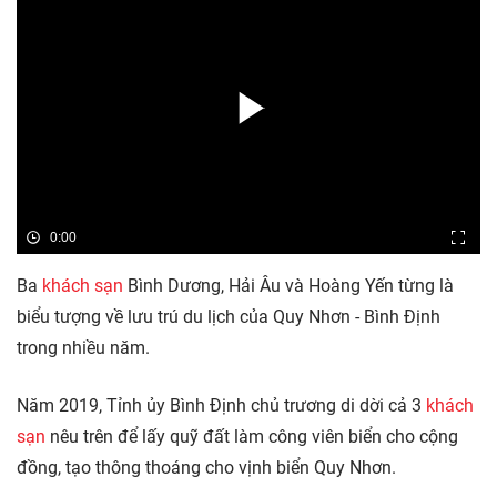
0:00
Ba
khách sạn
Bình Dương, Hải Âu và Hoàng Yến từng là
biểu tượng về lưu trú du lịch của Quy Nhơn - Bình Định
trong nhiều năm.
Năm 2019, Tỉnh ủy Bình Định chủ trương di dời cả 3
khách
sạn
nêu trên để lấy quỹ đất làm công viên biển cho cộng
đồng, tạo thông thoáng cho vịnh biển Quy Nhơn.