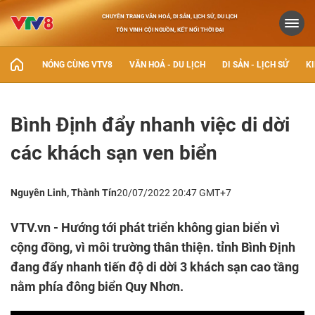
CHUYÊN TRANG VĂN HOÁ, DI SẢN, LỊCH SỬ, DU LỊCH
TÔN VINH CỘI NGUỒN, KẾT NỐI THỜI ĐẠI
NÓNG CÙNG VTV8
VĂN HOÁ - DU LỊCH
DI SẢN - LỊCH SỬ
KI
Bình Định đẩy nhanh việc di dời
các khách sạn ven biển
Nguyên Linh, Thành Tín
20/07/2022 20:47 GMT+7
VTV.vn - Hướng tới phát triển không gian biển vì
cộng đồng, vì môi trường thân thiện. tỉnh Bình Định
đang đẩy nhanh tiến độ di dời 3 khách sạn cao tầng
nằm phía đông biển Quy Nhơn.