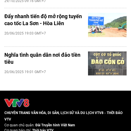
29/10/2025 09:16 GMT+7
Đẩy nhanh tiến độ mở rộng tuyến
cao tốc La Sơn - Hòa Liên
20/06/2025 19:03 GMT+7
Nghĩa tình quân dân nơi đảo tiền
tiêu
20/06/2025 19:01 GMT+7
CHUYÊN TRANG VĂN HÓA, DI SẢN, LỊCH SỬ VÀ DU LỊCH VTV8 - THỜI BÁO
VTV
Cơ quan chủ quản:
Đài Truyền hình Việt Nam
Cơ quan báo chí:
Thời báo VTV