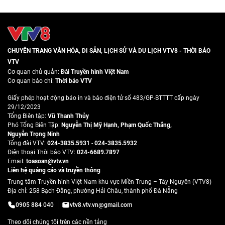
CHUYÊN TRANG VĂN HÓA, DI SẢN, LỊCH SỬ VÀ DU LỊCH VTV8 - THỜI BÁO
VTV
Cơ quan chủ quản:
Đài Truyền hình Việt Nam
Cơ quan báo chí:
Thời báo VTV
Giấy phép hoạt động báo in và báo điện tử số 483/GP-BTTTT cấp ngày
29/12/2023
Tổng Biên tập:
Vũ Thanh Thủy
Phó Tổng Biên Tập:
Nguyễn Thị Mỹ Hạnh
,
Phạm Quốc Thắng
,
Nguyễn Trọng Ninh
Tổng đài VTV:
024-3835.5931
-
024-3835.5932
Ðiện thoại Thời báo VTV:
024-6689.7897
Email:
toasoan@vtv.vn
Liên hệ quảng cáo và truyền thông
Trung tâm Truyền hình Việt Nam khu vực Miền Trung – Tây Nguyên (VTV8)
Địa chỉ: 258 Bạch Đằng, phường Hải Châu, thành phố Đà Nẵng
0905 884 040
vtv8.vtv.vn@gmail.com
Theo dõi chúng tôi trên các nền tảng