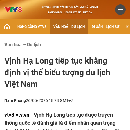
CHUYÊN TRANG VĂN HOÁ, DI SẢN, LỊCH SỬ, DU LỊCH
TÔN VINH CỘI NGUỒN, KẾT NỐI THỜI ĐẠI
NÓNG CÙNG VTV8
VĂN HOÁ - DU LỊCH
DI SẢN - LỊCH SỬ
KI
Văn hoá – Du lịch
Vịnh Hạ Long tiếp tục khẳng
định vị thế biểu tượng du lịch
Việt Nam
Nam Phong
26/05/2026 18:28 GMT+7
vtv8.vtv.vn
- Vịnh Hạ Long tiếp tục được truyền
thông quốc tế đánh giá là điểm nhấn quan trọng