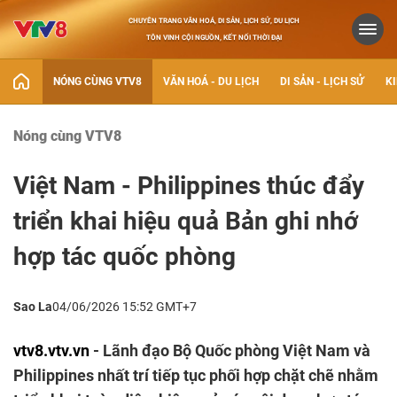
CHUYÊN TRANG VĂN HOÁ, DI SẢN, LỊCH SỬ, DU LỊCH
TÔN VINH CỘI NGUỒN, KẾT NỐI THỜI ĐẠI
NÓNG CÙNG VTV8
VĂN HOÁ - DU LỊCH
DI SẢN - LỊCH SỬ
KI
Nóng cùng VTV8
Việt Nam - Philippines thúc đẩy
triển khai hiệu quả Bản ghi nhớ
hợp tác quốc phòng
Sao La
04/06/2026 15:52 GMT+7
vtv8.vtv.vn
- Lãnh đạo Bộ Quốc phòng Việt Nam và
Philippines nhất trí tiếp tục phối hợp chặt chẽ nhằm