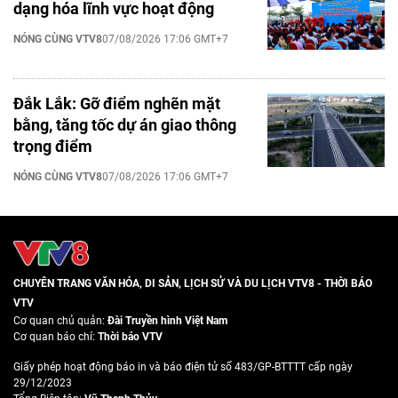
dạng hóa lĩnh vực hoạt động
NÓNG CÙNG VTV8
07/08/2026 17:06 GMT+7
Đắk Lắk: Gỡ điểm nghẽn mặt
bằng, tăng tốc dự án giao thông
trọng điểm
NÓNG CÙNG VTV8
07/08/2026 17:06 GMT+7
CHUYÊN TRANG VĂN HÓA, DI SẢN, LỊCH SỬ VÀ DU LỊCH VTV8 - THỜI BÁO
VTV
Cơ quan chủ quản:
Đài Truyền hình Việt Nam
Cơ quan báo chí:
Thời báo VTV
Giấy phép hoạt động báo in và báo điện tử số 483/GP-BTTTT cấp ngày
29/12/2023