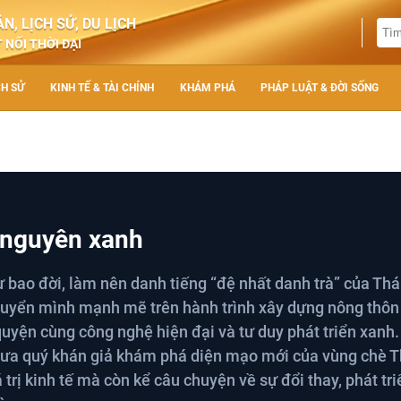
N, LỊCH SỬ, DU LỊCH
 NỐI THỜI ĐẠI
CH SỬ
KINH TẾ & TÀI CHÍNH
KHÁM PHÁ
PHÁP LUẬT & ĐỜI SỐNG
 nguyên xanh
ừ bao đời, làm nên danh tiếng “đệ nhất danh trà” của Thá
uyển mình mạnh mẽ trên hành trình xây dựng nông thôn
quyện cùng công nghệ hiện đại và tư duy phát triển xanh.
đưa quý khán giả khám phá diện mạo mới của vùng chè T
trị kinh tế mà còn kể câu chuyện về sự đổi thay, phát tr