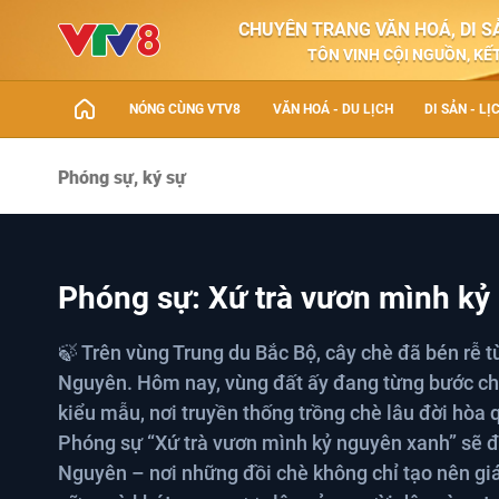
CHUYÊN TRANG VĂN HOÁ, DI SẢ
TÔN VINH CỘI NGUỒN, KẾT
NÓNG CÙNG VTV8
VĂN HOÁ - DU LỊCH
DI SẢN - LỊ
Phóng sự, ký sự
Phóng sự: Xứ trà vươn mình kỷ
🍃 Trên vùng Trung du Bắc Bộ, cây chè đã bén rễ t
Nguyên. Hôm nay, vùng đất ấy đang từng bước ch
kiểu mẫu, nơi truyền thống trồng chè lâu đời hòa 
Phóng sự “Xứ trà vươn mình kỷ nguyên xanh” sẽ 
Nguyên – nơi những đồi chè không chỉ tạo nên giá 