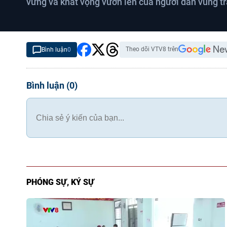
vững và khát vọng vươn lên của người dân vùng tr
Theo dõi VTV8 trên
Bình luận
0
Bình luận
(
0
)
PHÓNG SỰ, KÝ SỰ