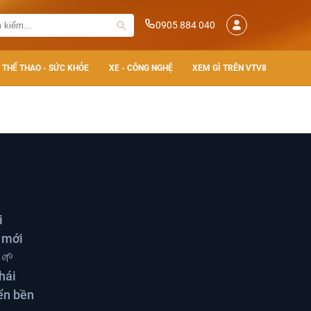
0905 884 040
THỂ THAO - SỨC KHỎE
XE - CÔNG NGHỆ
XEM GÌ TRÊN VTV8
i
 mới
 🌱
hái
iển bền