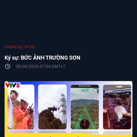
PHÓNG SỰ, KÝ SỰ
Ký sự: BỨC ẢNH TRƯỜNG SƠN
08/06/2026 07:34 GMT+7