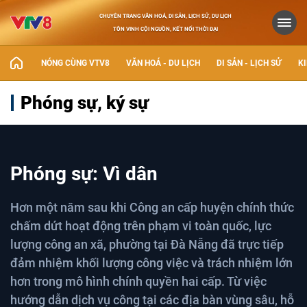
CHUYÊN TRANG VĂN HOÁ, DI SẢN, LỊCH SỬ, DU LỊCH
TÔN VINH CỘI NGUỒN, KẾT NỐI THỜI ĐẠI
NÓNG CÙNG VTV8
VĂN HOÁ - DU LỊCH
DI SẢN - LỊCH SỬ
KI
Phóng sự, ký sự
Phóng sự: Vì dân
Hơn một năm sau khi Công an cấp huyện chính thức
chấm dứt hoạt động trên phạm vi toàn quốc, lực
lượng công an xã, phường tại Đà Nẵng đã trực tiếp
đảm nhiệm khối lượng công việc và trách nhiệm lớn
hơn trong mô hình chính quyền hai cấp. Từ việc
hướng dẫn dịch vụ công tại các địa bàn vùng sâu, hỗ