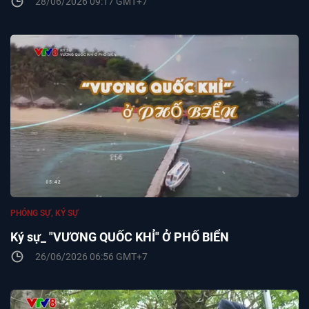
28/06/2026 09:17 GMT+7
PHÓNG SỰ, KÝ SỰ
Ký sự_ "VƯƠNG QUỐC KHỈ" Ở PHỐ BIỂN
26/06/2026 06:56 GMT+7