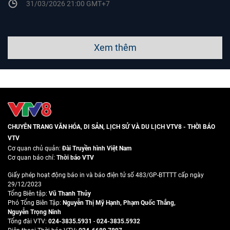
31/03/2026 21:00 GMT+7
Xem thêm
CHUYÊN TRANG VĂN HÓA, DI SẢN, LỊCH SỬ VÀ DU LỊCH VTV8 - THỜI BÁO
VTV
Cơ quan chủ quản:
Đài Truyền hình Việt Nam
Cơ quan báo chí:
Thời báo VTV
Giấy phép hoạt động báo in và báo điện tử số 483/GP-BTTTT cấp ngày
29/12/2023
Tổng Biên tập:
Vũ Thanh Thủy
Phó Tổng Biên Tập:
Nguyễn Thị Mỹ Hạnh
,
Phạm Quốc Thắng
,
Nguyễn Trọng Ninh
Tổng đài VTV:
024-3835.5931
-
024-3835.5932