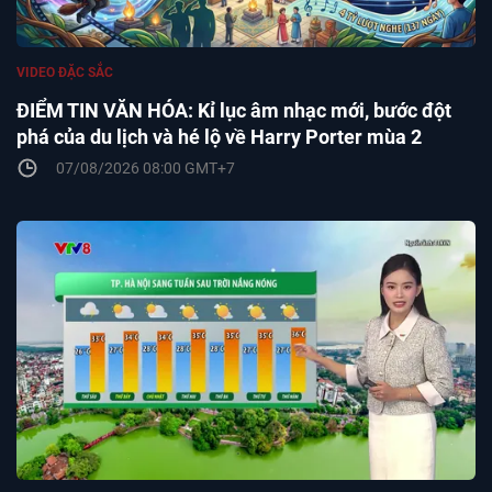
VIDEO ĐẶC SẮC
ĐIỂM TIN VĂN HÓA: Kỉ lục âm nhạc mới, bước đột
phá của du lịch và hé lộ về Harry Porter mùa 2
07/08/2026 08:00 GMT+7