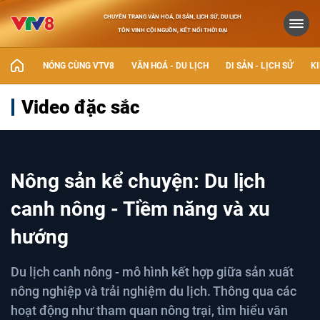
CHUYÊN TRANG VĂN HOÁ, DI SẢN, LỊCH SỬ, DU LỊCH
TÔN VINH CỘI NGUỒN, KẾT NỐI THỜI ĐẠI
NÓNG CÙNG VTV8
VĂN HOÁ - DU LỊCH
DI SẢN - LỊCH SỬ
KI
Video đặc sắc
Nông sản kể chuyện: Du lịch
canh nông - Tiềm năng và xu
hướng
Du lịch canh nông - mô hình kết hợp giữa sản xuất
nông nghiệp và trải nghiệm du lịch. Thông qua các
hoạt động như tham quan nông trại, tìm hiểu văn