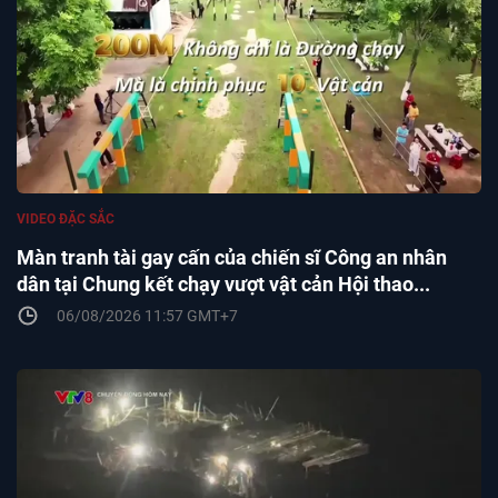
VIDEO ĐẶC SẮC
Màn tranh tài gay cấn của chiến sĩ Công an nhân
dân tại Chung kết chạy vượt vật cản Hội thao...
06/08/2026 11:57 GMT+7