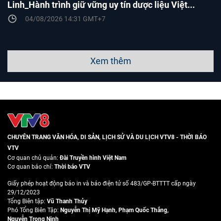
Linh_Hành trình giữ vững uy tín dược liệu Việt...
04/08/2026 14:31 GMT+7
Xem thêm
CHUYÊN TRANG VĂN HÓA, DI SẢN, LỊCH SỬ VÀ DU LỊCH VTV8 - THỜI BÁO
VTV
Cơ quan chủ quản:
Đài Truyền hình Việt Nam
Cơ quan báo chí:
Thời báo VTV
Giấy phép hoạt động báo in và báo điện tử số 483/GP-BTTTT cấp ngày
29/12/2023
Tổng Biên tập:
Vũ Thanh Thủy
Phó Tổng Biên Tập:
Nguyễn Thị Mỹ Hạnh
,
Phạm Quốc Thắng
,
Nguyễn Trọng Ninh