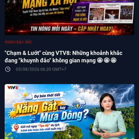
VIDEO ĐẶC SẮC
"Chạm & Lướt" cùng VTV8: Những khoảnh khắc
đang "khuynh đảo" không gian mạng 🤩 🤩 🤩
05/08/2026 06:20 GMT+7