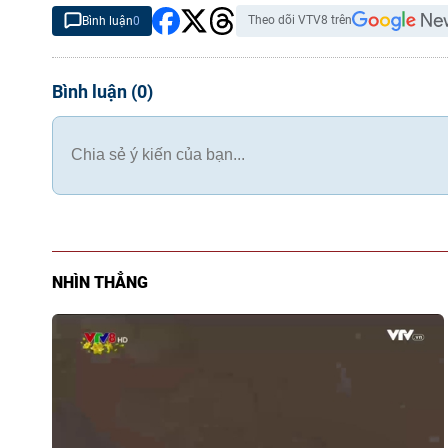
Theo dõi VTV8 trên
Bình luận
0
Bình luận
(
0
)
NHÌN THẲNG