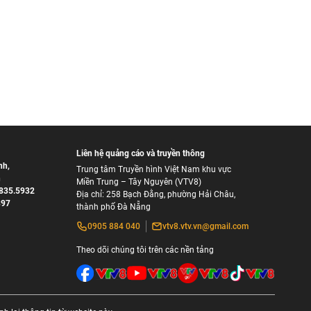
Liên hệ quảng cáo và truyền thông
nh
,
Trung tâm Truyền hình Việt Nam khu vực
h
Miền Trung – Tây Nguyên (VTV8)
835.5932
Địa chỉ: 258 Bạch Đằng, phường Hải Châu,
897
thành phố Đà Nẵng
0905 884 040
vtv8.vtv.vn@gmail.com
Theo dõi chúng tôi trên các nền tảng