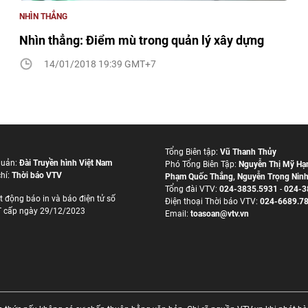
NHÌN THẲNG
Nhìn thẳng: Điểm mù trong quản lý xây dựng
14/01/2018 19:39 GMT+7
Tổng Biên tập:
Vũ Thanh Thủy
quản:
Đài Truyền hình Việt Nam
Phó Tổng Biên Tập:
Nguyễn Thị Mỹ Hạ
hí:
Thời báo VTV
Phạm Quốc Thắng
,
Nguyễn Trọng Nin
Tổng đài VTV:
024-3835.5931
-
024-3
t động báo in và báo điện tử số
Ðiện thoại Thời báo VTV:
024-6689.7
 cấp ngày 29/12/2023
Email:
toasoan@vtv.vn