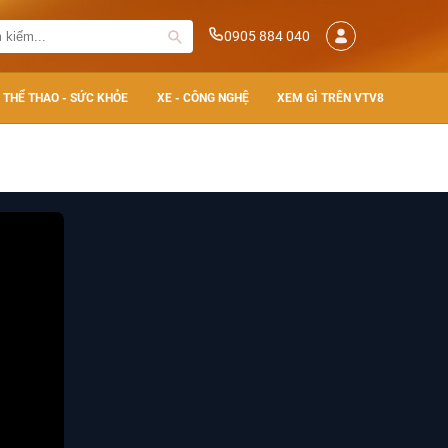
0905 884 040
THỂ THAO - SỨC KHỎE
XE - CÔNG NGHỆ
XEM GÌ TRÊN VTV8