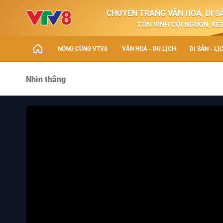
CHUYÊN TRANG VĂN HOÁ, DI SẢ
TÔN VINH CỘI NGUỒN, KẾT
NÓNG CÙNG VTV8
VĂN HOÁ - DU LỊCH
DI SẢN - LỊ
Nhìn thẳng