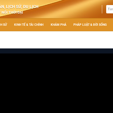
N, LỊCH SỬ, DU LỊCH
 NỐI THỜI ĐẠI
CH SỬ
KINH TẾ & TÀI CHÍNH
KHÁM PHÁ
PHÁP LUẬT & ĐỜI SỐNG