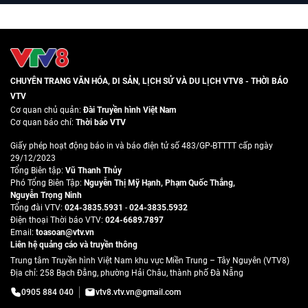
CHUYÊN TRANG VĂN HÓA, DI SẢN, LỊCH SỬ VÀ DU LỊCH VTV8 - THỜI BÁO
VTV
Cơ quan chủ quản:
Đài Truyền hình Việt Nam
Cơ quan báo chí:
Thời báo VTV
Giấy phép hoạt động báo in và báo điện tử số 483/GP-BTTTT cấp ngày
29/12/2023
Tổng Biên tập:
Vũ Thanh Thủy
Phó Tổng Biên Tập:
Nguyễn Thị Mỹ Hạnh
,
Phạm Quốc Thắng
,
Nguyễn Trọng Ninh
Tổng đài VTV:
024-3835.5931
-
024-3835.5932
Ðiện thoại Thời báo VTV:
024-6689.7897
Email:
toasoan@vtv.vn
Liên hệ quảng cáo và truyền thông
Trung tâm Truyền hình Việt Nam khu vực Miền Trung – Tây Nguyên (VTV8)
Địa chỉ: 258 Bạch Đằng, phường Hải Châu, thành phố Đà Nẵng
0905 884 040
vtv8.vtv.vn@gmail.com