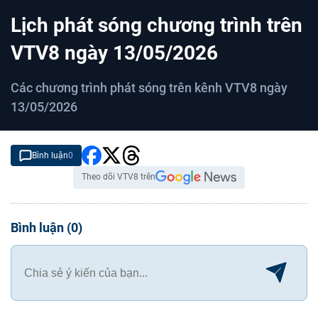
C
0:11
/
D
1:44
Lịch phát sóng chương trình trên
u
u
r
r
VTV8 ngày 13/05/2026
r
a
Các chương trình phát sóng trên kênh VTV8 ngày
e
t
13/05/2026
n
i
t
o
T
n
Bình luận
0
i
Theo dõi VTV8 trên
m
e
Bình luận
(
0
)