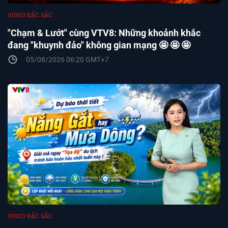
VIDEO ĐẶC SẮC
"Chạm & Lướt" cùng VTV8: Những khoảnh khắc
đang "khuynh đảo" không gian mạng 🤩 🤩 🤩
05/08/2026 06:20 GMT+7
VIDEO ĐẶC SẮC