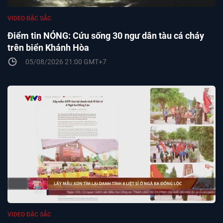
VIDEO ĐẶC SẮC
Điểm tin NÓNG: Cứu sống 30 ngư dân tàu cá cháy
trên biển Khánh Hòa
05/08/2026 21:00 GMT+7
VIDEO ĐẶC SẮC