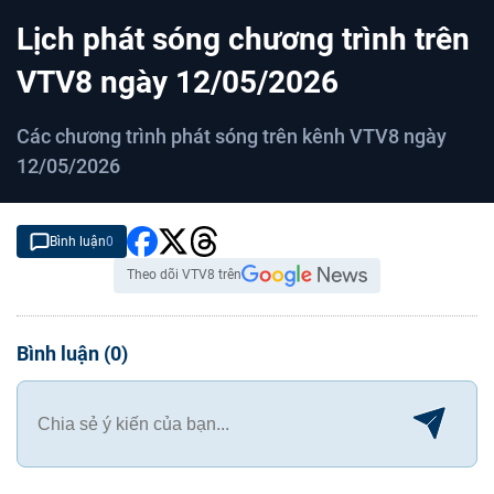
C
0:10
/
D
1:23
Lịch phát sóng chương trình trên
u
u
r
r
VTV8 ngày 12/05/2026
r
a
Các chương trình phát sóng trên kênh VTV8 ngày
e
t
12/05/2026
n
i
t
o
T
n
Bình luận
0
i
Theo dõi VTV8 trên
m
e
Bình luận
(
0
)