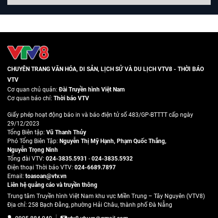
CHUYÊN TRANG VĂN HÓA, DI SẢN, LỊCH SỬ VÀ DU LỊCH VTV8 - THỜI BÁO
VTV
Cơ quan chủ quản:
Đài Truyền hình Việt Nam
Cơ quan báo chí:
Thời báo VTV
Giấy phép hoạt động báo in và báo điện tử số 483/GP-BTTTT cấp ngày
29/12/2023
Tổng Biên tập:
Vũ Thanh Thủy
Phó Tổng Biên Tập:
Nguyễn Thị Mỹ Hạnh
,
Phạm Quốc Thắng
,
Nguyễn Trọng Ninh
Tổng đài VTV:
024-3835.5931
-
024-3835.5932
Ðiện thoại Thời báo VTV:
024-6689.7897
Email:
toasoan@vtv.vn
Liên hệ quảng cáo và truyền thông
Trung tâm Truyền hình Việt Nam khu vực Miền Trung – Tây Nguyên (VTV8)
Địa chỉ: 258 Bạch Đằng, phường Hải Châu, thành phố Đà Nẵng