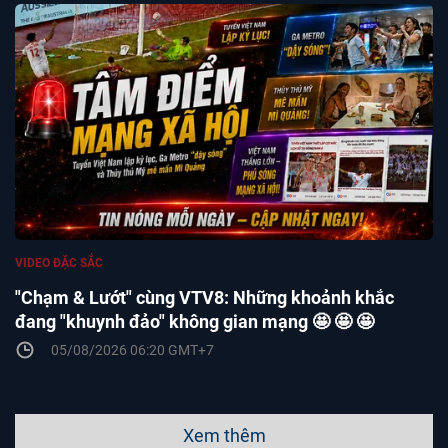
VIDEO ĐẶC SẮC
"Chạm & Lướt" cùng VTV8: Những khoảnh khắc
đang "khuynh đảo" không gian mạng 🤩 🤩 🤩
05/08/2026 06:20 GMT+7
Xem thêm