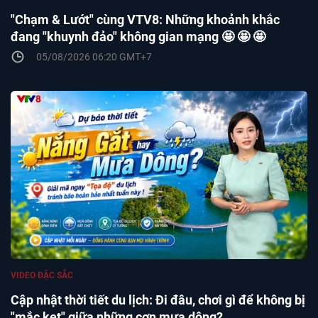
"Chạm & Lướt" cùng VTV8: Những khoảnh khắc
đang "khuynh đảo" không gian mạng 🤩 🤩 🤩
05/08/2026 06:20 GMT+7
VIDEO ĐẶC SẮC
Cập nhật thời tiết du lịch: Đi đâu, chơi gì để không bị
"mắc kẹt" giữa những cơn mưa dông?