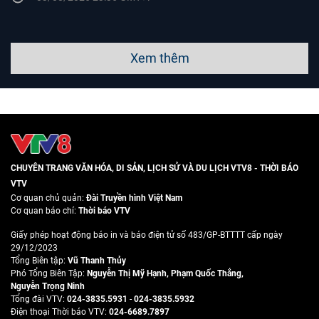
Xem thêm
CHUYÊN TRANG VĂN HÓA, DI SẢN, LỊCH SỬ VÀ DU LỊCH VTV8 - THỜI BÁO
VTV
Cơ quan chủ quản:
Đài Truyền hình Việt Nam
Cơ quan báo chí:
Thời báo VTV
Giấy phép hoạt động báo in và báo điện tử số 483/GP-BTTTT cấp ngày
29/12/2023
Tổng Biên tập:
Vũ Thanh Thủy
Phó Tổng Biên Tập:
Nguyễn Thị Mỹ Hạnh
,
Phạm Quốc Thắng
,
Nguyễn Trọng Ninh
Tổng đài VTV:
024-3835.5931
-
024-3835.5932
Ðiện thoại Thời báo VTV:
024-6689.7897