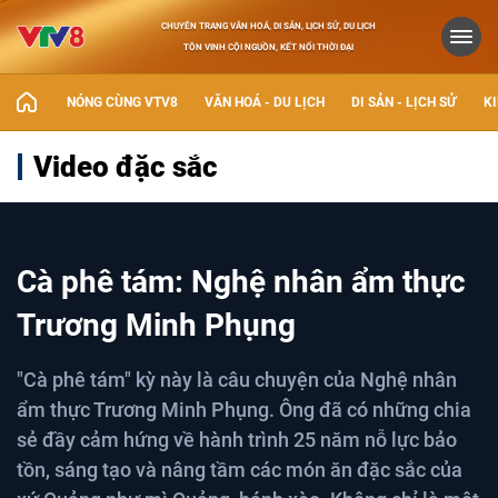
CHUYÊN TRANG VĂN HOÁ, DI SẢN, LỊCH SỬ, DU LỊCH
TÔN VINH CỘI NGUỒN, KẾT NỐI THỜI ĐẠI
NÓNG CÙNG VTV8
VĂN HOÁ - DU LỊCH
DI SẢN - LỊCH SỬ
KI
Video đặc sắc
Cà phê tám: Nghệ nhân ẩm thực
Trương Minh Phụng
"Cà phê tám" kỳ này là câu chuyện của Nghệ nhân
ẩm thực Trương Minh Phụng. Ông đã có những chia
sẻ đầy cảm hứng về hành trình 25 năm nỗ lực bảo
tồn, sáng tạo và nâng tầm các món ăn đặc sắc của