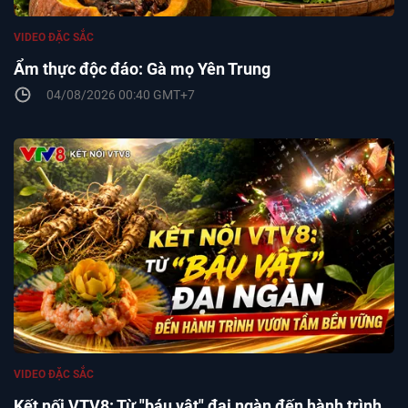
VIDEO ĐẶC SẮC
Ẩm thực độc đáo: Gà mọ Yên Trung
04/08/2026 00:40 GMT+7
VIDEO ĐẶC SẮC
Kết nối VTV8: Từ "báu vật" đại ngàn đến hành trình