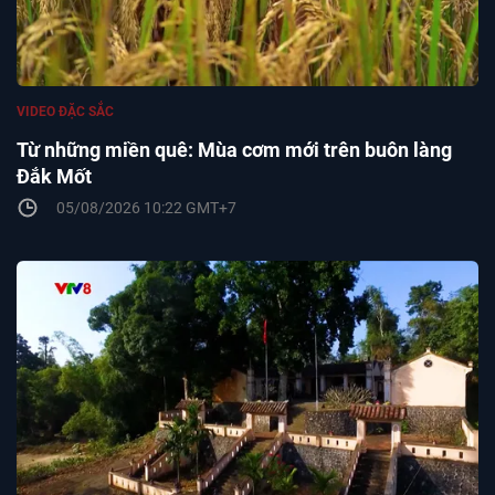
VIDEO ĐẶC SẮC
Từ những miền quê: Mùa cơm mới trên buôn làng
Đắk Mốt
05/08/2026 10:22 GMT+7