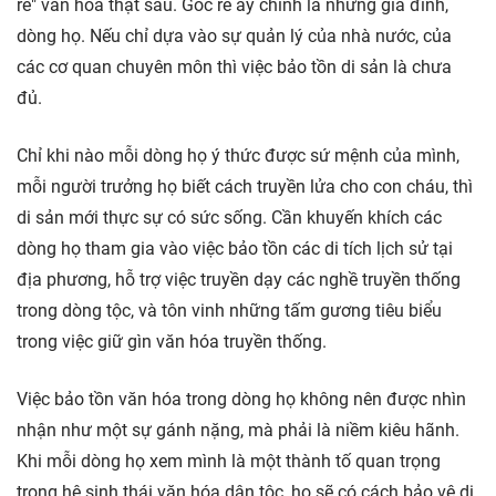
rễ" văn hóa thật sâu. Gốc rễ ấy chính là những gia đình,
dòng họ. Nếu chỉ dựa vào sự quản lý của nhà nước, của
các cơ quan chuyên môn thì việc bảo tồn di sản là chưa
đủ.
Chỉ khi nào mỗi dòng họ ý thức được sứ mệnh của mình,
mỗi người trưởng họ biết cách truyền lửa cho con cháu, thì
di sản mới thực sự có sức sống. Cần khuyến khích các
dòng họ tham gia vào việc bảo tồn các di tích lịch sử tại
địa phương, hỗ trợ việc truyền dạy các nghề truyền thống
trong dòng tộc, và tôn vinh những tấm gương tiêu biểu
trong việc giữ gìn văn hóa truyền thống.
Việc bảo tồn văn hóa trong dòng họ không nên được nhìn
nhận như một sự gánh nặng, mà phải là niềm kiêu hãnh.
Khi mỗi dòng họ xem mình là một thành tố quan trọng
trong hệ sinh thái văn hóa dân tộc, họ sẽ có cách bảo vệ di