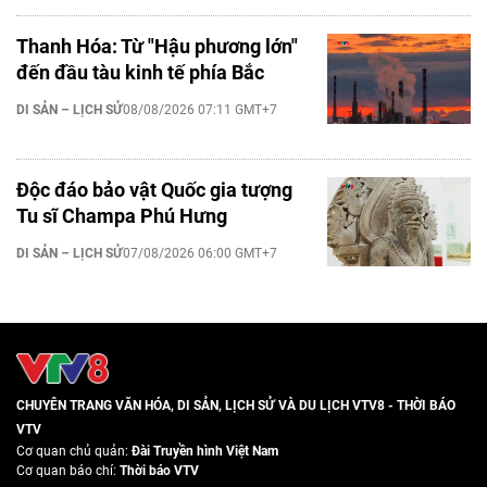
Thanh Hóa: Từ "Hậu phương lớn"
đến đầu tàu kinh tế phía Bắc
DI SẢN – LỊCH SỬ
08/08/2026 07:11 GMT+7
Độc đáo bảo vật Quốc gia tượng
Tu sĩ Champa Phú Hưng
DI SẢN – LỊCH SỬ
07/08/2026 06:00 GMT+7
CHUYÊN TRANG VĂN HÓA, DI SẢN, LỊCH SỬ VÀ DU LỊCH VTV8 - THỜI BÁO
VTV
Cơ quan chủ quản:
Đài Truyền hình Việt Nam
Cơ quan báo chí:
Thời báo VTV