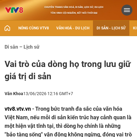
CHUYÊN TRANG VĂN HOÁ, DI SẢN, LỊCH SỬ, DU LỊCH
TÔN VINH CỘI NGUỒN, KẾT NỐI THỜI ĐẠI
NÓNG CÙNG VTV8
VĂN HOÁ - DU LỊCH
DI SẢN - LỊCH SỬ
KI
Di sản – Lịch sử
Vai trò của dòng họ trong lưu giữ
giá trị di sản
Văn Khoa
13/06/2026 12:16 GMT+7
vtv8.vtv.vn
- Trong bức tranh đa sắc của văn hóa
Việt Nam, nếu mỗi di sản kiến trúc hay cảnh quan là
một hiện vật tĩnh tại, thì dòng họ chính là những
"bảo tàng sống" vận động không ngừng, đóng vai trò