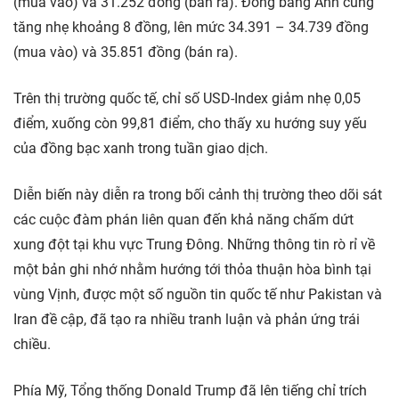
(mua vào) và 31.252 đồng (bán ra). Đồng bảng Anh cũng
tăng nhẹ khoảng 8 đồng, lên mức 34.391 – 34.739 đồng
(mua vào) và 35.851 đồng (bán ra).
Trên thị trường quốc tế, chỉ số USD-Index giảm nhẹ 0,05
điểm, xuống còn 99,81 điểm, cho thấy xu hướng suy yếu
của đồng bạc xanh trong tuần giao dịch.
Diễn biến này diễn ra trong bối cảnh thị trường theo dõi sát
các cuộc đàm phán liên quan đến khả năng chấm dứt
xung đột tại khu vực Trung Đông. Những thông tin rò rỉ về
một bản ghi nhớ nhằm hướng tới thỏa thuận hòa bình tại
vùng Vịnh, được một số nguồn tin quốc tế như Pakistan và
Iran đề cập, đã tạo ra nhiều tranh luận và phản ứng trái
chiều.
Phía Mỹ, Tổng thống Donald Trump đã lên tiếng chỉ trích