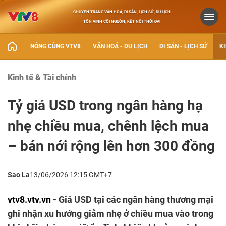
CHUYÊN TRANG VĂN HOÁ, DI SẢN, LỊCH SỬ, DU LỊCH
TÔN VINH CỘI NGUỒN, KẾT NỐI THỜI ĐẠI
NÓNG CÙNG VTV8
VĂN HOÁ - DU LỊCH
DI SẢN - LỊCH SỬ
KI
Kinh tế & Tài chính
Tỷ giá USD trong ngân hàng hạ
nhẹ chiều mua, chênh lệch mua
– bán nới rộng lên hơn 300 đồng
Sao La
13/06/2026 12:15 GMT+7
vtv8.vtv.vn
- Giá USD tại các ngân hàng thương mại
ghi nhận xu hướng giảm nhẹ ở chiều mua vào trong