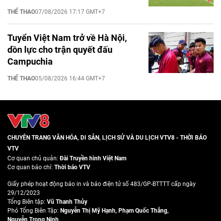
THỂ THAO
07/08/2026 17:17 GMT+7
Tuyển Việt Nam trở về Hà Nội,
dồn lực cho trận quyết đấu
Campuchia
THỂ THAO
05/08/2026 16:44 GMT+7
CHUYÊN TRANG VĂN HÓA, DI SẢN, LỊCH SỬ VÀ DU LỊCH VTV8 - THỜI BÁO
VTV
Cơ quan chủ quản:
Đài Truyền hình Việt Nam
Cơ quan báo chí:
Thời báo VTV
Giấy phép hoạt động báo in và báo điện tử số 483/GP-BTTTT cấp ngày
29/12/2023
Tổng Biên tập:
Vũ Thanh Thủy
Phó Tổng Biên Tập:
Nguyễn Thị Mỹ Hạnh
,
Phạm Quốc Thắng
,
Nguyễn Trọng Ninh