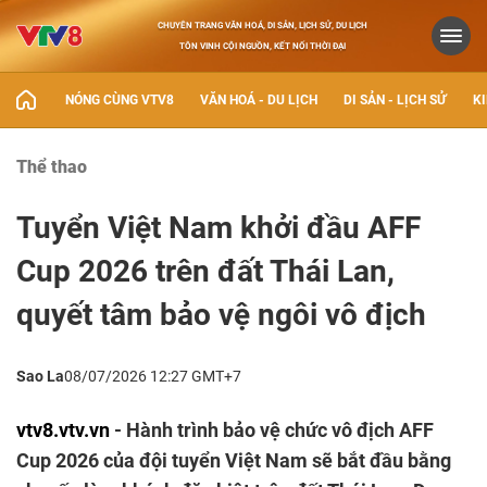
CHUYÊN TRANG VĂN HOÁ, DI SẢN, LỊCH SỬ, DU LỊCH
TÔN VINH CỘI NGUỒN, KẾT NỐI THỜI ĐẠI
NÓNG CÙNG VTV8
VĂN HOÁ - DU LỊCH
DI SẢN - LỊCH SỬ
KI
Thể thao
Tuyển Việt Nam khởi đầu AFF
Cup 2026 trên đất Thái Lan,
quyết tâm bảo vệ ngôi vô địch
Sao La
08/07/2026 12:27 GMT+7
vtv8.vtv.vn
- Hành trình bảo vệ chức vô địch AFF
Cup 2026 của đội tuyển Việt Nam sẽ bắt đầu bằng