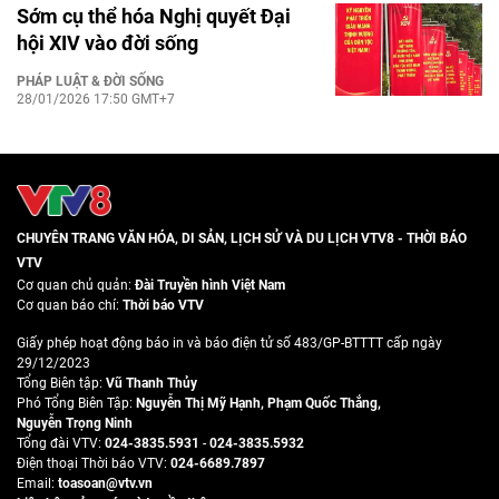
Sớm cụ thể hóa Nghị quyết Đại
hội XIV vào đời sống
PHÁP LUẬT & ĐỜI SỐNG
28/01/2026 17:50 GMT+7
CHUYÊN TRANG VĂN HÓA, DI SẢN, LỊCH SỬ VÀ DU LỊCH VTV8 - THỜI BÁO
VTV
Cơ quan chủ quản:
Đài Truyền hình Việt Nam
Cơ quan báo chí:
Thời báo VTV
Giấy phép hoạt động báo in và báo điện tử số 483/GP-BTTTT cấp ngày
29/12/2023
Tổng Biên tập:
Vũ Thanh Thủy
Phó Tổng Biên Tập:
Nguyễn Thị Mỹ Hạnh
,
Phạm Quốc Thắng
,
Nguyễn Trọng Ninh
Tổng đài VTV:
024-3835.5931
-
024-3835.5932
Ðiện thoại Thời báo VTV:
024-6689.7897
Email:
toasoan@vtv.vn