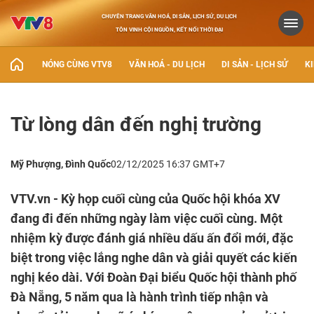
CHUYÊN TRANG VĂN HOÁ, DI SẢN, LỊCH SỬ, DU LỊCH
TÔN VINH CỘI NGUỒN, KẾT NỐI THỜI ĐẠI
NÓNG CÙNG VTV8
VĂN HOÁ - DU LỊCH
DI SẢN - LỊCH SỬ
KI
Từ lòng dân đến nghị trường
Mỹ Phượng, Ðình Quốc
02/12/2025 16:37 GMT+7
VTV.vn - Kỳ họp cuối cùng của Quốc hội khóa XV
đang đi đến những ngày làm việc cuối cùng. Một
nhiệm kỳ được đánh giá nhiều dấu ấn đổi mới, đặc
biệt trong việc lắng nghe dân và giải quyết các kiến
nghị kéo dài. Với Ðoàn Ðại biểu Quốc hội thành phố
Ðà Nẵng, 5 năm qua là hành trình tiếp nhận và