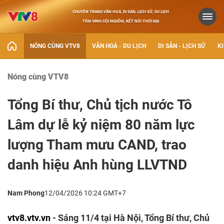
CHUYÊN TRANG VĂN HOÁ, DI SẢN, LỊCH SỬ, DU LỊCH
TÔN VINH CỘI NGUỒN, KẾT NỐI THỜI ĐẠI
NÓNG CÙNG VTV8
VĂN HOÁ - DU LỊCH
DI SẢN - LỊCH SỬ
KI
Nóng cùng VTV8
Tổng Bí thư, Chủ tịch nước Tô
Lâm dự lễ kỷ niệm 80 năm lực
lượng Tham mưu CAND, trao
danh hiệu Anh hùng LLVTND
Nam Phong
12/04/2026 10:24 GMT+7
vtv8.vtv.vn
- Sáng 11/4 tại Hà Nội, Tổng Bí thư, Chủ