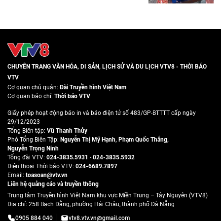
CHUYÊN TRANG VĂN HÓA, DI SẢN, LỊCH SỬ VÀ DU LỊCH VTV8 - THỜI BÁO
VTV
Cơ quan chủ quản:
Đài Truyền hình Việt Nam
Cơ quan báo chí:
Thời báo VTV
Giấy phép hoạt động báo in và báo điện tử số 483/GP-BTTTT cấp ngày
29/12/2023
Tổng Biên tập:
Vũ Thanh Thủy
Phó Tổng Biên Tập:
Nguyễn Thị Mỹ Hạnh
,
Phạm Quốc Thắng
,
Nguyễn Trọng Ninh
Tổng đài VTV:
024-3835.5931
-
024-3835.5932
Ðiện thoại Thời báo VTV:
024-6689.7897
Email:
toasoan@vtv.vn
Liên hệ quảng cáo và truyền thông
Trung tâm Truyền hình Việt Nam khu vực Miền Trung – Tây Nguyên (VTV8)
Địa chỉ: 258 Bạch Đằng, phường Hải Châu, thành phố Đà Nẵng
0905 884 040
vtv8.vtv.vn@gmail.com