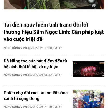
Tái diễn nguy hiểm tình trạng đội lốt
thương hiệu Sâm Ngọc Linh: Cần pháp luật
vào cuộc triệt để
NÓNG CÙNG VTV8
10/08/2026 17:00 GMT+7
Đà Nẵng tạo sức hút điểm đến từ
hệ sinh thái lễ hội và sự kiện
NÓNG CÙNG VTV8
10/08/2026 06:32 GMT+7
Phiên chợ đổi rác lan tỏa lối sống
xanh từ cộng đồng
NÓNG CÙNG VTV8
09/08/2026 21:10 GMT+7