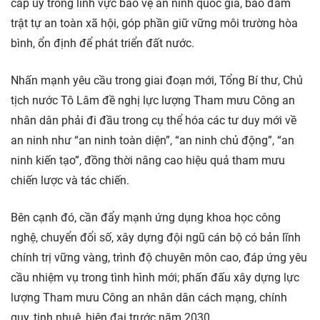
cấp ủy trong lĩnh vực bảo vệ an ninh quốc gia, bảo đảm
trật tự an toàn xã hội, góp phần giữ vững môi trường hòa
bình, ổn định để phát triển đất nước.
Nhấn mạnh yêu cầu trong giai đoạn mới, Tổng Bí thư, Chủ
tịch nước Tô Lâm đề nghị lực lượng Tham mưu Công an
nhân dân phải đi đầu trong cụ thể hóa các tư duy mới về
an ninh như “an ninh toàn diện”, “an ninh chủ động”, “an
ninh kiến tạo”, đồng thời nâng cao hiệu quả tham mưu
chiến lược và tác chiến.
Bên cạnh đó, cần đẩy mạnh ứng dụng khoa học công
nghệ, chuyển đổi số, xây dựng đội ngũ cán bộ có bản lĩnh
chính trị vững vàng, trình độ chuyên môn cao, đáp ứng yêu
cầu nhiệm vụ trong tình hình mới; phấn đấu xây dựng lực
lượng Tham mưu Công an nhân dân cách mạng, chính
quy, tinh nhuệ, hiện đại trước năm 2030.