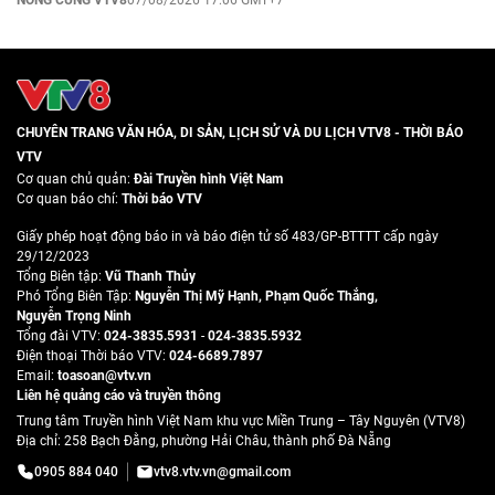
NÓNG CÙNG VTV8
07/08/2026 17:06 GMT+7
CHUYÊN TRANG VĂN HÓA, DI SẢN, LỊCH SỬ VÀ DU LỊCH VTV8 - THỜI BÁO
VTV
Cơ quan chủ quản:
Đài Truyền hình Việt Nam
Cơ quan báo chí:
Thời báo VTV
Giấy phép hoạt động báo in và báo điện tử số 483/GP-BTTTT cấp ngày
29/12/2023
Tổng Biên tập:
Vũ Thanh Thủy
Phó Tổng Biên Tập:
Nguyễn Thị Mỹ Hạnh
,
Phạm Quốc Thắng
,
Nguyễn Trọng Ninh
Tổng đài VTV:
024-3835.5931
-
024-3835.5932
Ðiện thoại Thời báo VTV:
024-6689.7897
Email:
toasoan@vtv.vn
Liên hệ quảng cáo và truyền thông
Trung tâm Truyền hình Việt Nam khu vực Miền Trung – Tây Nguyên (VTV8)
Địa chỉ: 258 Bạch Đằng, phường Hải Châu, thành phố Đà Nẵng
0905 884 040
vtv8.vtv.vn@gmail.com