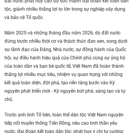
đất nước phát huy cao độ sức mạnh đại đoàn kết toàn dân
tộc, giành nhiều thắng lợi to lớn trong sự nghiệp xây dựng
và bảo vệ Tổ quốc.
Năm 2025 và những tháng đầu năm 2026, dù đất nước
đứng trước nhiều thời cơ và thách thức đan xen, song dưới
sự lãnh đạo của Đảng, Nhà nước, sự đồng hành của Quốc
hội, sự điều hành hiệu quả của Chính phủ cùng sự ủng hộ
của toàn dân và bạn bè quốc tế, Việt Nam đã hoàn thành
thắng lợi nhiều mục tiêu, nhiệm vụ quan trọng với những
kết quả toàn diện, đột phá, tạo nền tảng bước vào Kỷ
nguyên phát triển mới - Kỷ nguyên bứt phá, sáng tạo và tự
chủ.
Trước anh linh Tổ tiên, toàn thể dân tộc Việt Nam nguyện
tiếp nối truyền thống Tiên Rồng, nêu cao tinh thần yêu
nước, đại đoàn kết toàn dân tộc; phát huy ý chí tự cường;