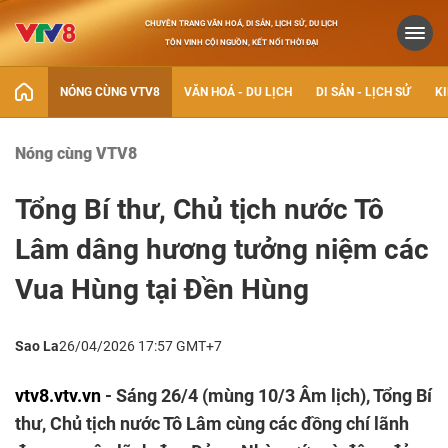
CHUYÊN TRANG VĂN HOÁ, DI SẢN, LỊCH SỬ, DU LỊCH
TÔN VINH CỘI NGUỒN, KẾT NỐI THỜI ĐẠI
NÓNG CÙNG VTV8
VĂN HOÁ - DU LỊCH
DI SẢN - LỊCH SỬ
KI
Nóng cùng VTV8
Tổng Bí thư, Chủ tịch nước Tô
Lâm dâng hương tưởng niệm các
Vua Hùng tại Đền Hùng
Sao La
26/04/2026 17:57 GMT+7
vtv8.vtv.vn
- Sáng 26/4 (mùng 10/3 Âm lịch), Tổng Bí
thư, Chủ tịch nước Tô Lâm cùng các đồng chí lãnh