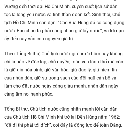
Vương đến thời đại Hồ Chí Minh, xuyên suốt lịch sử dân
tộc là lòng yêu nước và tinh thần đoàn kết. Sinh thời, Chủ
tịch Hồ Chí Minh căn dặn: “Các Vua Hùng đã có công dựng
nước, Bác cháu ta phải cùng nhau giữ lấy nước”, và lời dặn
ấy đến nay vẫn còn nguyên giá trị.
Theo Tổng Bí thư, Chủ tịch nước, giữ nước hôm nay không
chỉ là bảo vệ độc lập, chủ quyền, toàn vẹn lãnh thổ mà còn
là giữ gìn hòa bình, giữ văn hóa, giữ đạo lý, giữ niềm tin
của nhân dân, giữ sự trong sạch của đội ngũ cán bộ và
làm cho đất nước ngày càng giàu mạnh, nhân dân ngày
càng ấm no, hạnh phúc.
Tổng Bí thư, Chủ tịch nước cũng nhấn mạnh lời căn dặn
của Chủ tịch Hồ Chí Minh khi trở lại Đền Hùng năm 1962:
“đã đi thì phải tới đích”, coi đây là động lực để toàn Đảng,