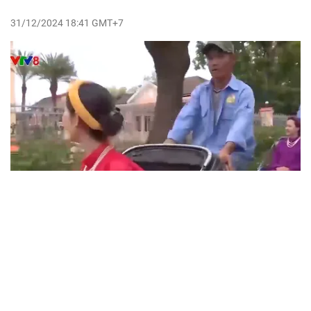
31/12/2024 18:41 GMT+7
VTV.vn - Sáng 31/12, Ủy ban nhân dân tỉnh Thừa Thiên
Huế phối hợp với Bộ Văn hóa, Thể thao và Du lịch tổ chức
Họp báo công bố Năm Du lịch quốc gia và Festival Huế
năm 2025.