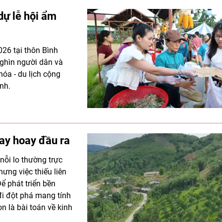
ự lễ hội ẩm
026 tại thôn Bình
ghìn người dân và
óa - du lịch cộng
nh.
ay hoay đầu ra
nỗi lo thường trực
ưng việc thiếu liên
ể phát triển bền
i đột phá mang tính
n là bài toán về kinh