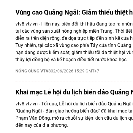
Vùng cao Quảng Ngãi: Giảm thiểu thiệt 
vtv8.vtv.vn - Hiện nay, biến đổi khí hậu đang tạo ra nh
tại các vùng sản xuất nông nghiệp miền Trung. Thời tiế
diễn ra trên diện rộng, đe dọa trực tiếp đến sinh kế của
Tuy nhiên, tại các xã vùng cao phía Tây của tỉnh Quảng 
hạn đang được kiểm soát, giảm thiểu tối đa thiệt hại vù
thủy lợi đồng bộ và kế hoạch điều tiết nước khoa học.
NÓNG CÙNG VTV8
02/06/2026 15:29 GMT+7
Khai mạc Lễ hội du lịch biển đảo Quảng
vtv8.vtv.vn - Tối qua, Lễ hội du lịch biển đảo Quảng Ngã
"Quảng Ngãi - Bản giao hưởng biển đảo" đã khai mạc tạ
Phạm Văn Đồng, mở ra chuỗi sự kiện kích cầu du lịch q
đến nay của địa phương.