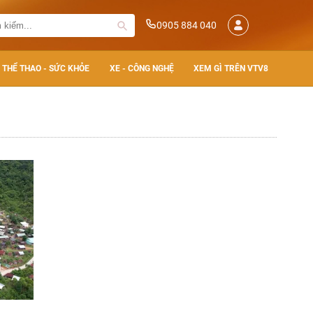
0905 884 040
THỂ THAO - SỨC KHỎE
XE - CÔNG NGHỆ
XEM GÌ TRÊN VTV8