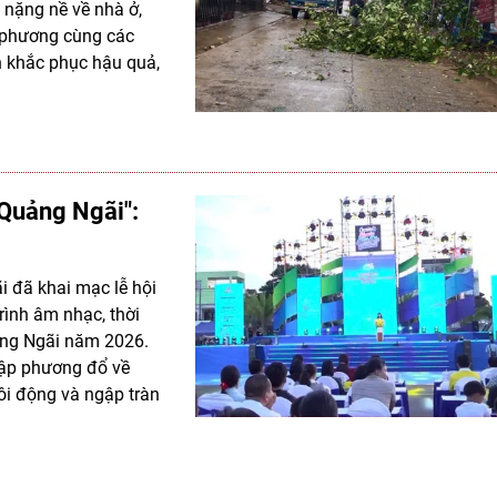
i nặng nề về nhà ở,
a phương cùng các
n khắc phục hậu quả,
Quảng Ngãi":
i đã khai mạc lễ hội
ình âm nhạc, thời
ảng Ngãi năm 2026.
hập phương đổ về
ôi động và ngập tràn