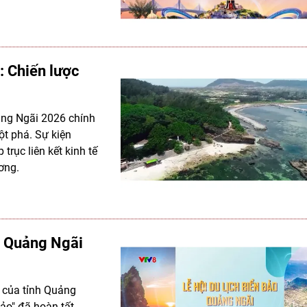
: Chiến lược
uảng Ngãi 2026 chính
t phá. Sự kiện
trục liên kết kinh tế
ơng.
o Quảng Ngãi
m của tỉnh Quảng
ảo" đã hoàn tất