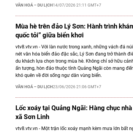
VĂN HOÁ – DU LỊCH
14/07/2026 21:11 GMT+7
Mùa hè trên đảo Lý Sơn: Hành trình khá
quốc tỏi” giữa biển khơi
vtv8.vtv.vn - Với làn nước trong xanh, những vách đá nú
nét văn hóa biển đảo đặc sắc, Lý Sơn đang trở thành đ
du khách lựa chọn trong mùa hè. Không chỉ sở hữu cảnh
ấn tượng, hòn đảo thuộc tỉnh Quảng Ngãi còn mang đến
khó quên về đời sống ngư dân vùng biển.
VĂN HOÁ – DU LỊCH
23/06/2026 21:06 GMT+7
Lốc xoáy tại Quảng Ngãi: Hàng chục nhà
xã Sơn Linh
vtv8.vtv.vn - Một trận lốc xoáy mạnh kèm mưa lớn bất 