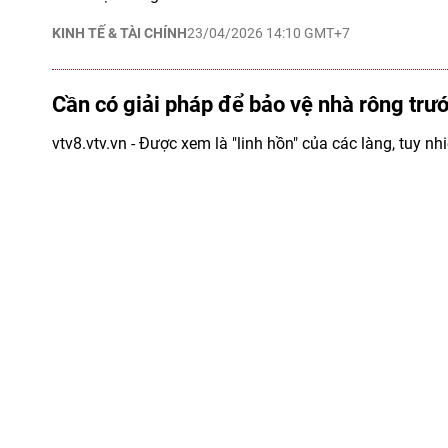
KINH TẾ & TÀI CHÍNH
23/04/2026 14:10 GMT+7
Cần có giải pháp để bảo vệ nhà rông trư
vtv8.vtv.vn - Được xem là "linh hồn" của các làng, tuy nhi
đây, nhiều ngôi nhà rông truyền thống ở các thôn, làn
vực phía Tây tỉnh Quảng Ngãi bị hỏa hoạn thiêu rụi, khôn
về tài sản mà còn ảnh hưởng đến đời sống tinh thần c
Trước thực trạng này, việc tìm kiếm và triển khai các gi
rông khỏi hỏa hoạn là rất cần thiết.
DI SẢN – LỊCH SỬ
15/04/2026 12:25 GMT+7
Lửa thiêu rụi tàu cá Quảng Ngãi trong đ
vtv8.vtv.vn - Rạng sáng 12/04, một vụ hỏa hoạn nghiêm 
khu vực bến neo đậu tàu cá trên sông Trà Bồng, tỉnh Qu