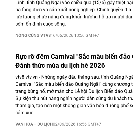
Linh, tỉnh Quảng Ngãi vào chiều qua (15/6) gây thiệt hạ
hạ tầng điện và sản xuất nông nghiệp. Chính quyền đị
lực lượng chức năng đang khẩn trương hỗ trợ người dâ
sớm ổn định cuộc sống.
NÓNG CÙNG VTV8
16/06/2026 13:56 GMT+7
Rực rỡ đêm Carnival "Sắc màu biển đảo 
Đánh thức mùa du lịch hè 2026
vtv8.vtv.vn - Những ngày đầu tháng sáu, tỉnh Quảng Ngã
Carnival "Sắc màu biển đảo Quảng Ngãi" cùng chương tr
trang bùng nổ, mở màn cho Lễ hội Du lịch Biển đảo Qu
Sự kiện thu hút hàng nghìn người dân cùng du khách t
tham gia, tạo nên một không gian văn hóa đường phố s
cảm xúc.
VĂN HOÁ – DU LỊCH
02/06/2026 16:56 GMT+7