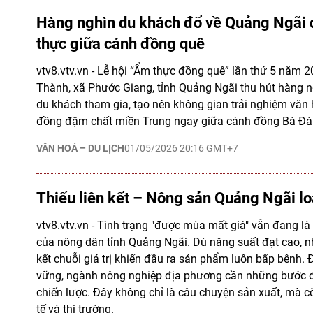
Hàng nghìn du khách đổ về Quảng Ngãi d
thực giữa cánh đồng quê
vtv8.vtv.vn - Lễ hội “Ẩm thực đồng quê” lần thứ 5 năm 2
Thành, xã Phước Giang, tỉnh Quảng Ngãi thu hút hàng n
du khách tham gia, tạo nên không gian trải nghiệm văn h
đồng đậm chất miền Trung ngay giữa cánh đồng Bà Đà
VĂN HOÁ – DU LỊCH
01/05/2026 20:16 GMT+7
Thiếu liên kết – Nông sản Quảng Ngãi lo
vtv8.vtv.vn - Tình trạng "được mùa mất giá" vẫn đang là 
của nông dân tỉnh Quảng Ngãi. Dù năng suất đạt cao, nh
kết chuỗi giá trị khiến đầu ra sản phẩm luôn bấp bênh. Đ
vững, ngành nông nghiệp địa phương cần những bước đ
chiến lược. Đây không chỉ là câu chuyện sản xuất, mà cò
tế và thị trường.