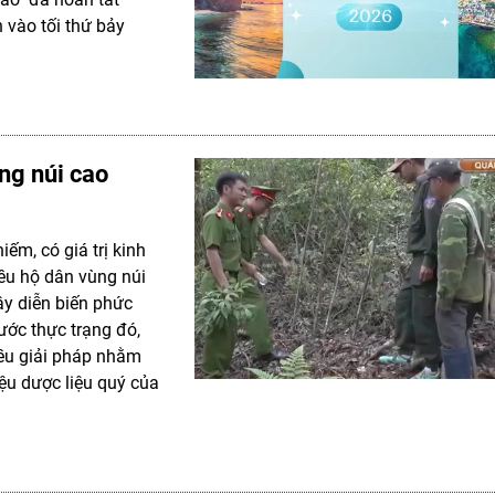
vào tối thứ bảy
ng núi cao
ếm, có giá trị kinh
iều hộ dân vùng núi
ây diễn biến phức
ước thực trạng đó,
iều giải pháp nhằm
ệu dược liệu quý của