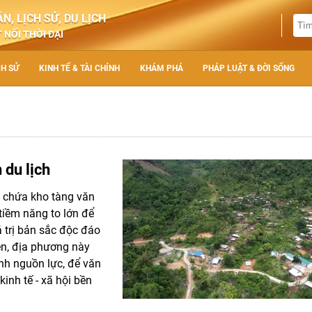
N, LỊCH SỬ, DU LỊCH
 NỐI THỜI ĐẠI
CH SỬ
KINH TẾ & TÀI CHÍNH
KHÁM PHÁ
PHÁP LUẬT & ĐỜI SỐNG
 du lịch
ôm chứa kho tàng văn
tiềm năng to lớn để
á trị bản sắc độc đáo
ên, địa phương này
nh nguồn lực, để văn
inh tế - xã hội bền