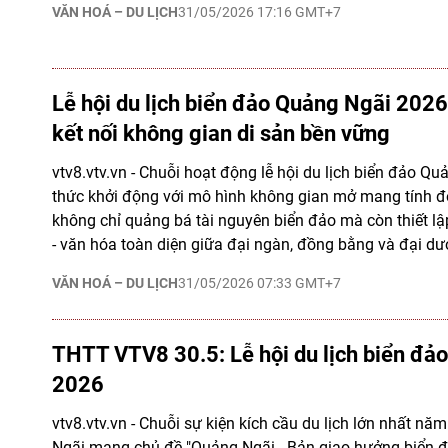
VĂN HOÁ – DU LỊCH
31/05/2026 17:16 GMT+7
Lễ hội du lịch biển đảo Quảng Ngãi 2026
kết nối không gian di sản bền vững
vtv8.vtv.vn - Chuỗi hoạt động lễ hội du lịch biển đảo Q
thức khởi động với mô hình không gian mở mang tính độ
không chỉ quảng bá tài nguyên biển đảo mà còn thiết lập 
- văn hóa toàn diện giữa đại ngàn, đồng bằng và đại dư
VĂN HOÁ – DU LỊCH
31/05/2026 07:33 GMT+7
THTT VTV8 30.5: Lễ hội du lịch biển đả
2026
vtv8.vtv.vn - Chuỗi sự kiện kích cầu du lịch lớn nhất nă
Ngãi mang chủ đề "Quảng Ngãi - Bản giao hưởng biển đ