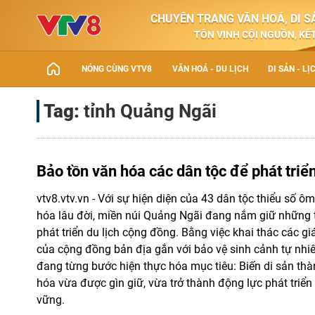
CHUYÊN TRANG VĂN HOÁ, DI SẢ
TÔN VINH CỘI NGUỒN, KẾT
NÓNG CÙNG VTV8
VĂN HOÁ - DU LỊCH
DI SẢN - LỊ
Tag:
tỉnh Quảng Ngãi
Bảo tồn văn hóa các dân tộc để phát triển
vtv8.vtv.vn - Với sự hiện diện của 43 dân tộc thiểu số 
hóa lâu đời, miền núi Quảng Ngãi đang nắm giữ những 
phát triển du lịch cộng đồng. Bằng việc khai thác các gi
của cộng đồng bản địa gắn với bảo vệ sinh cảnh tự nhi
đang từng bước hiện thực hóa mục tiêu: Biến di sản thà
hóa vừa được gìn giữ, vừa trở thành động lực phát triển k
vững.