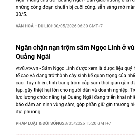
những công đoạn chuẩn bị cuối cùng, sẵn sàng mở màn 
30/5.
VĂN HOÁ – DU LỊCH
30/05/2026 06:30 GMT+7
Ngăn chặn nạn trộm sâm Ngọc Linh ở vù
Quảng Ngãi
vtv8.vtv.vn - Sâm Ngọc Linh được xem là dược liệu quý hi
tế cao và đang trở thành cây sinh kế quan trọng của nh
cao. Tuy nhiên, tình trạng trộm cắp sâm thời gian gần đ
tạp, gây thiệt hại lớn cho người dân và doanh nghiệp. Tr
lực lượng chức năng tại Quảng Ngãi đang triển khai nh
bảo đảm an ninh vùng sâm, góp phần giữ gìn thương hi
địa phương.
PHÁP LUẬT & ĐỜI SỐNG
28/05/2026 15:20 GMT+7