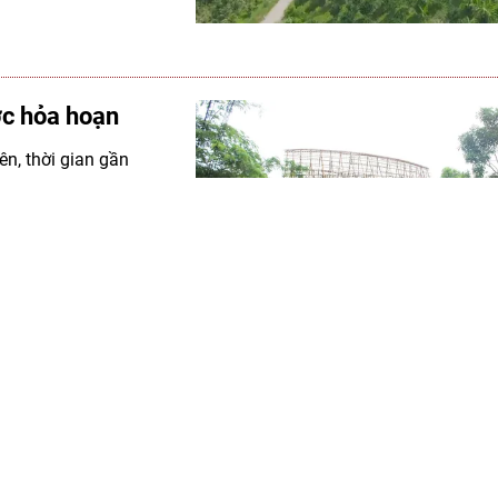
ớc hỏa hoạn
ên, thời gian gần
g đồng bào DTTS khu
g chỉ gây thiệt hại
ủa đồng bào DTTS.
ải pháp bảo vệ nhà
êm
trọng đã xảy ra tại
ảng Ngãi, khiến