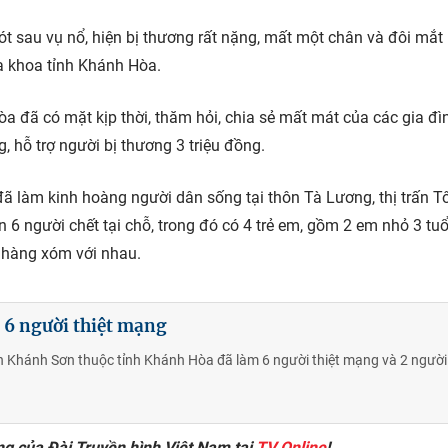
 sau vụ nổ, hiện bị thương rất nặng, mất một chân và đôi mắt 
a khoa tỉnh Khánh Hòa.
a đã có mặt kịp thời, thăm hỏi, chia sẻ mất mát của các gia đì
, hỗ trợ người bị thương 3 triệu đồng.
ã làm kinh hoàng người dân sống tại thôn Tà Lương, thị trấn T
6 người chết tại chỗ, trong đó có 4 trẻ em, gồm 2 em nhỏ 3 tuổ
à hàng xóm với nhau.
6 người thiệt mạng
n Khánh Sơn thuộc tỉnh Khánh Hòa đã làm 6 người thiệt mạng và 2 người
ng của Đài Truyền hình Việt Nam tại
TV Online
!