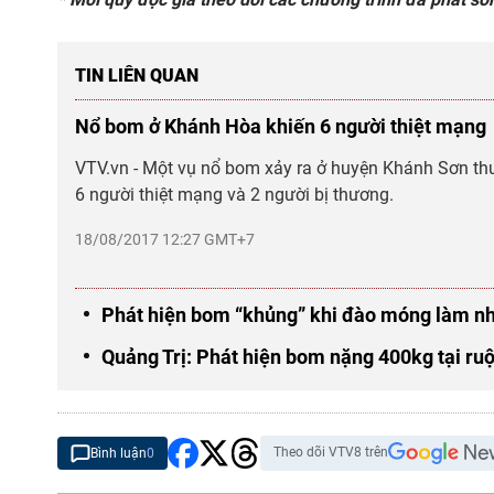
TIN LIÊN QUAN
Nổ bom ở Khánh Hòa khiến 6 người thiệt mạng
VTV.vn - Một vụ nổ bom xảy ra ở huyện Khánh Sơn th
6 người thiệt mạng và 2 người bị thương.
18/08/2017 12:27 GMT+7
Phát hiện bom “khủng” khi đào móng làm n
Quảng Trị: Phát hiện bom nặng 400kg tại ru
Theo dõi VTV8 trên
Bình luận
0