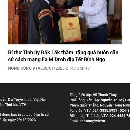
Bí thư Tỉnh ủy Đắk Lắk thăm, tặng quà buôn căn
cứ cách mạng Ea M’Droh dịp Tết Bính Ngọ
NÓNG CÙNG VTV8
28/01/2026 21:40 GMT+7
Tổng Biên tập:
Vũ Thanh Thủy
quản:
Đài Truyền hình Việt Nam
Phó Tổng Biên Tập:
Nguyễn Thị Mỹ Hạ
hí:
Thời báo VTV
Phạm Quốc Thắng
,
Nguyễn Trọng Nin
Tổng đài VTV:
024-3835.5931
-
024-3
t động báo in và báo điện tử số
Ðiện thoại Thời báo VTV:
024-6689.7
 cấp ngày 29/12/2023
Email:
toasoan@vtv.vn