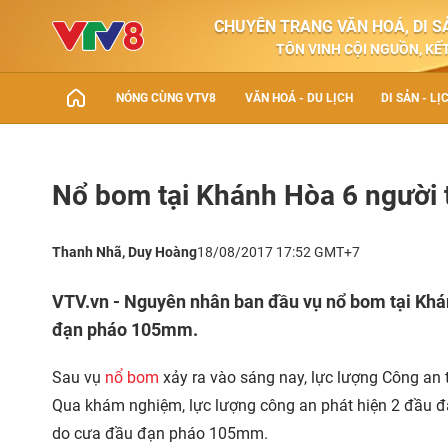
CHUYÊN TRANG VĂN HOÁ, DI SẢ
TÔN VINH CỘI NGUỒN, KẾT
NÓNG CÙNG VTV8
VĂN HOÁ - DU LỊCH
DI SẢN - LỊ
Nổ bom tại Khánh Hòa 6 người 
Thanh Nhã, Duy Hoàng
18/08/2017 17:52 GMT+7
VTV.vn - Nguyên nhân ban đầu vụ nổ bom tại Khán
đạn pháo 105mm.
Sau vụ
nổ bom
xảy ra vào sáng nay, lực lượng Công an
Qua khám nghiệm, lực lượng công an phát hiện 2 đầu đ
do cưa đầu đạn pháo 105mm.