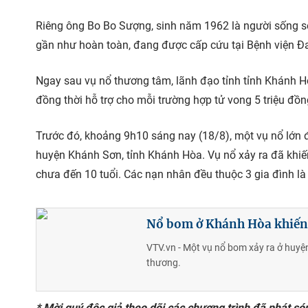
Riêng ông Bo Bo Sượng, sinh năm 1962 là người sống sót
gần như hoàn toàn, đang được cấp cứu tại Bệnh viện Đ
Ngay sau vụ nổ thương tâm, lãnh đạo tỉnh tỉnh Khánh Hò
đồng thời hỗ trợ cho mỗi trường hợp tử vong 5 triệu đồng
Trước đó, khoảng 9h10 sáng nay (18/8), một vụ nổ lớn đ
huyện Khánh Sơn, tỉnh Khánh Hòa. Vụ nổ xảy ra đã khiến 
chưa đến 10 tuổi. Các nạn nhân đều thuộc 3 gia đình l
Nổ bom ở Khánh Hòa khiến 
VTV.vn - Một vụ nổ bom xảy ra ở huyệ
thương.
* Mời quý độc giả theo dõi các chương trình đã phát só