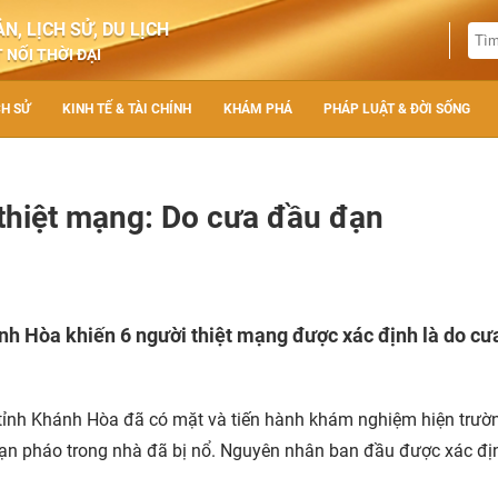
N, LỊCH SỬ, DU LỊCH
 NỐI THỜI ĐẠI
CH SỬ
KINH TẾ & TÀI CHÍNH
KHÁM PHÁ
PHÁP LUẬT & ĐỜI SỐNG
thiệt mạng: Do cưa đầu đạn
h Hòa khiến 6 người thiệt mạng được xác định là do cư
 tỉnh Khánh Hòa đã có mặt và tiến hành khám nghiệm hiện trườ
ạn pháo trong nhà đã bị nổ. Nguyên nhân ban đầu được xác địn