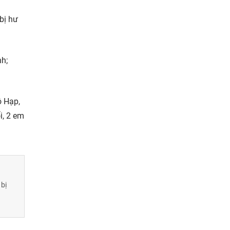
bị hư
nh;
ô Hạp,
i, 2 em
 bị