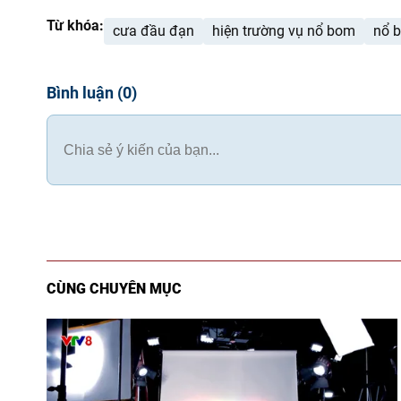
Từ khóa:
cưa đầu đạn
hiện trường vụ nổ bom
nổ 
Bình luận
(
0
)
CÙNG CHUYÊN MỤC