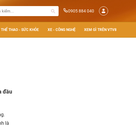
0905 884 040
THỂ THAO - SỨC KHỎE
XE - CÔNG NGHỆ
XEM GÌ TRÊN VTV8
a đầu
ng.
h là