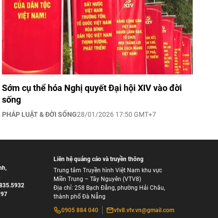
Sớm cụ thể hóa Nghị quyết Đại hội XIV vào đời
sống
PHÁP LUẬT & ĐỜI SỐNG
28/01/2026 17:50 GMT+7
Liên hệ quảng cáo và truyền thông
nh
,
Trung tâm Truyền hình Việt Nam khu vực
h
Miền Trung – Tây Nguyên (VTV8)
835.5932
Địa chỉ: 258 Bạch Đằng, phường Hải Châu,
897
thành phố Đà Nẵng
0905 884 040
vtv8.vtv.vn@gmail.com