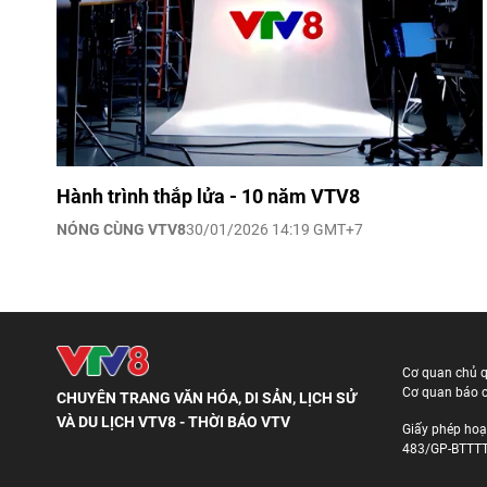
Hành trình thắp lửa - 10 năm VTV8
NÓNG CÙNG VTV8
30/01/2026 14:19 GMT+7
Cơ quan chủ 
Cơ quan báo c
CHUYÊN TRANG VĂN HÓA, DI SẢN, LỊCH SỬ
VÀ DU LỊCH VTV8 - THỜI BÁO VTV
Giấy phép hoạ
483/GP-BTTTT