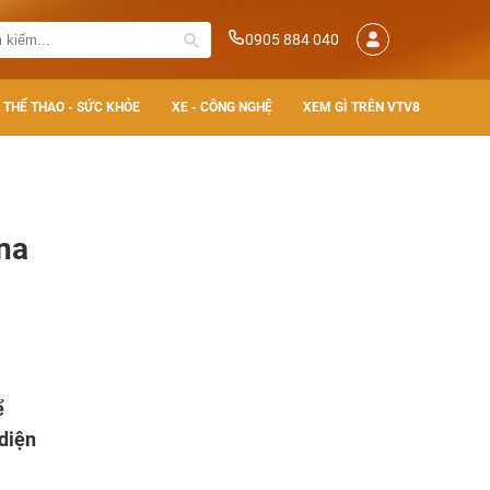
0905 884 040
THỂ THAO - SỨC KHỎE
XE - CÔNG NGHỆ
XEM GÌ TRÊN VTV8
na
ể
 diện