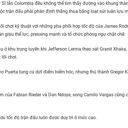
y Sĩ lẫn Colombia đều không thể tìm thấy đường vào khung thà
ộc trận đấu phải phân định thắng thua bằng loạt sút luân lưu m
lối chơi kỹ thuật với những pha phối hợp tốc độ của James Rod
cận giàu thể lực, pressing mạnh và tổ chức phòng ngự chặt chẽ.
 ở khu trung tuyến khi Jefferson Lerma theo sát Granit Xhaka,
lối chơi.
vo Puerta tung cú dứt điểm hiểm hóc, nhưng thủ thành Gregor K
iểm của Fabian Rieder và Dan Ndoye, song Camilo Vargas cũng 
dù tốc độ trận đấu luôn được duy trì ở mức cao.