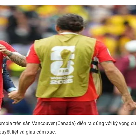
mbia trên sân Vancouver (Canada) diễn ra đúng với kỳ vọng củ
uyết liệt và giàu cảm xúc.