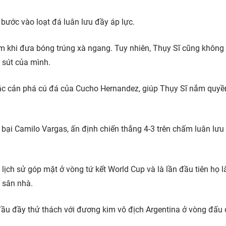
bước vào loạt đá luân lưu đầy áp lực.
ầm khi đưa bóng trúng xà ngang. Tuy nhiên, Thụy Sĩ cũng không
 sút của mình.
sắc cản phá cú đá của Cucho Hernandez, giúp Thụy Sĩ nắm quyề
 bại Camilo Vargas, ấn định chiến thắng 4-3 trên chấm luân lưu
 lịch sử góp mặt ở vòng tứ kết World Cup và là lần đầu tiên họ 
 sân nhà.
đầu đầy thử thách với đương kim vô địch Argentina ở vòng đấu