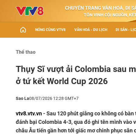
CHUYÊN TRANG VĂN HOÁ, DI SẢ
TÔN VINH CỘI NGUỒN, KẾT
NÓNG CÙNG VTV8
VĂN HOÁ - DU LỊCH
DI SẢN - LỊ
Thể thao
Thụy Sĩ vượt ải Colombia sau m
ở tứ kết World Cup 2026
Sao La
08/07/2026 12:28 GMT+7
vtv8.vtv.vn
- Sau 120 phút giằng co không có bàn t
đánh bại Colombia 4-3, qua đó ghi tên mình vào v
châu Âu tiến gần hơn tới giấc mơ chinh phục sân c