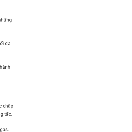
 những
tối đa
thành
c chấp
g tấc.
rgas.