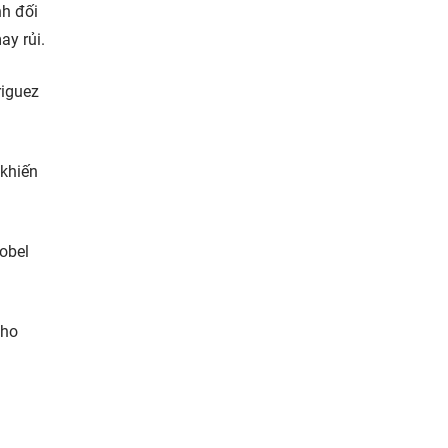
nh đối
ay rủi.
riguez
 khiến
obel
cho