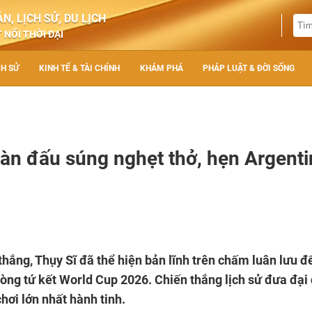
N, LỊCH SỬ, DU LỊCH
 NỐI THỜI ĐẠI
CH SỬ
KINH TẾ & TÀI CHÍNH
KHÁM PHÁ
PHÁP LUẬT & ĐỜI SỐNG
àn đấu súng nghẹt thở, hẹn Argenti
hắng, Thụy Sĩ đã thể hiện bản lĩnh trên chấm luân lưu đ
òng tứ kết World Cup 2026. Chiến thắng lịch sử đưa đại
hơi lớn nhất hành tinh.