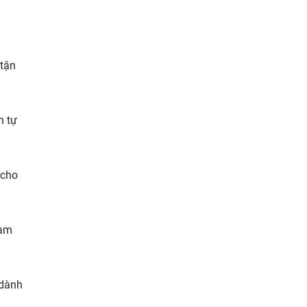
 tận
n tự
 cho
làm
 dành