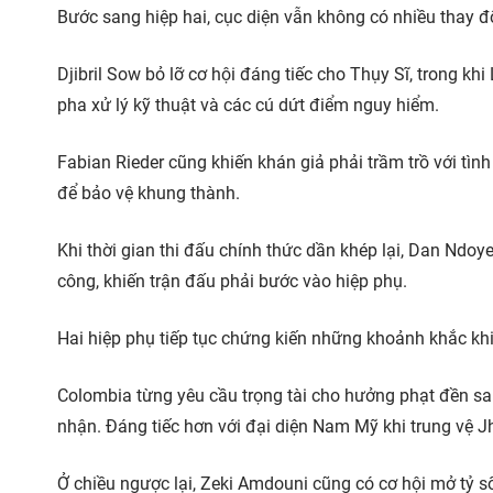
Bước sang hiệp hai, cục diện vẫn không có nhiều thay đổi
Djibril Sow bỏ lỡ cơ hội đáng tiếc cho Thụy Sĩ, trong khi
pha xử lý kỹ thuật và các cú dứt điểm nguy hiểm.
Fabian Rieder cũng khiến khán giả phải trầm trồ với tìn
để bảo vệ khung thành.
Khi thời gian thi đấu chính thức dần khép lại, Dan Ndo
công, khiến trận đấu phải bước vào hiệp phụ.
Hai hiệp phụ tiếp tục chứng kiến những khoảnh khắc kh
Colombia từng yêu cầu trọng tài cho hưởng phạt đền s
nhận. Đáng tiếc hơn với đại diện Nam Mỹ khi trung vệ 
Ở chiều ngược lại, Zeki Amdouni cũng có cơ hội mở tỷ 