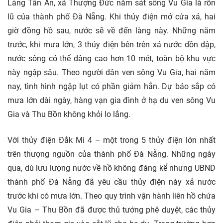
Làng Tân An, xã Thượng Đức nằm sát sông Vu Gia là rốn
lũ của thành phố Đà Nẵng. Khi thủy điện mở cửa xả, hai
giờ đồng hồ sau, nước sẽ về đến làng này. Những năm
trước, khi mưa lớn, 3 thủy điện bên trên xả nước dồn dập,
nước sông có thể dâng cao hơn 10 mét, toàn bộ khu vực
này ngập sâu. Theo người dân ven sông Vu Gia, hai năm
nay, tình hình ngập lụt có phần giảm hẳn. Dự báo sắp có
mưa lớn dài ngày, hàng vạn gia đình ở hạ du ven sông Vu
Gia và Thu Bồn không khỏi lo lắng.
Với thủy điện Đắk Mi 4 – một trong 5 thủy điện lớn nhất
trên thượng nguồn của thành phố Đà Nẵng. Những ngày
qua, dù lưu lượng nước về hồ không đáng kể nhưng UBND
thành phố Đà Nẵng đã yêu cầu thủy điện này xả nước
trước khi có mưa lớn. Theo quy trình vận hành liên hồ chứa
Vu Gia – Thu Bồn đã được thủ tướng phê duyệt, các thủy