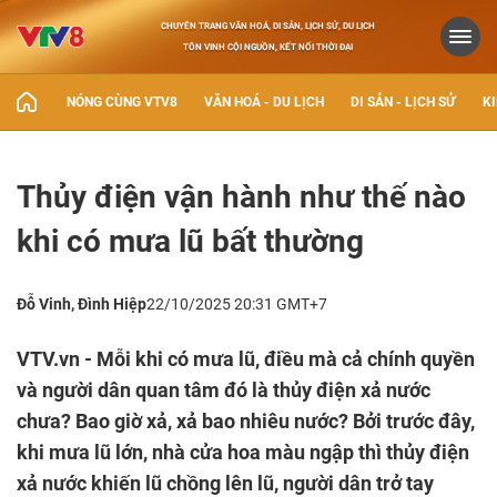
CHUYÊN TRANG VĂN HOÁ, DI SẢN, LỊCH SỬ, DU LỊCH
TÔN VINH CỘI NGUỒN, KẾT NỐI THỜI ĐẠI
NÓNG CÙNG VTV8
VĂN HOÁ - DU LỊCH
DI SẢN - LỊCH SỬ
KI
Thủy điện vận hành như thế nào
khi có mưa lũ bất thường
Đỗ Vinh, Đình Hiệp
22/10/2025 20:31 GMT+7
VTV.vn - Mỗi khi có mưa lũ, điều mà cả chính quyền
và người dân quan tâm đó là thủy điện xả nước
chưa? Bao giờ xả, xả bao nhiêu nước? Bởi trước đây,
khi mưa lũ lớn, nhà cửa hoa màu ngập thì thủy điện
xả nước khiến lũ chồng lên lũ, người dân trở tay