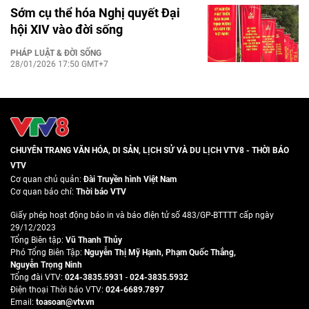
Sớm cụ thể hóa Nghị quyết Đại
hội XIV vào đời sống
PHÁP LUẬT & ĐỜI SỐNG
28/01/2026 17:50 GMT+7
CHUYÊN TRANG VĂN HÓA, DI SẢN, LỊCH SỬ VÀ DU LỊCH VTV8 - THỜI BÁO
VTV
Cơ quan chủ quản:
Đài Truyền hình Việt Nam
Cơ quan báo chí:
Thời báo VTV
Giấy phép hoạt động báo in và báo điện tử số 483/GP-BTTTT cấp ngày
29/12/2023
Tổng Biên tập:
Vũ Thanh Thủy
Phó Tổng Biên Tập:
Nguyễn Thị Mỹ Hạnh
,
Phạm Quốc Thắng
,
Nguyễn Trọng Ninh
Tổng đài VTV:
024-3835.5931
-
024-3835.5932
Ðiện thoại Thời báo VTV:
024-6689.7897
Email:
toasoan@vtv.vn