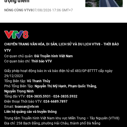
trọng điểm
NÓNG CÙNG VTV8
07/08/2026 17:06 GMT+7
CHUYÊN TRANG VĂN HÓA, DI SẢN, LỊCH SỬ VÀ DU LỊCH VTV8 - THỜI BÁO
VTV
Cơ quan chủ quản:
Đài Truyền hình Việt Nam
Cơ quan báo chí:
Thời báo VTV
Giấy phép hoạt động báo in và báo điện tử số 483/GP-BTTTT cấp ngày
29/12/2023
Tổng Biên tập:
Vũ Thanh Thủy
Phó Tổng Biên Tập:
Nguyễn Thị Mỹ Hạnh
,
Phạm Quốc Thắng
,
Nguyễn Trọng Ninh
Tổng đài VTV:
024-3835.5931
-
024-3835.5932
Ðiện thoại Thời báo VTV:
024-6689.7897
Email:
toasoan@vtv.vn
Liên hệ quảng cáo và truyền thông
Trung tâm Truyền hình Việt Nam khu vực Miền Trung – Tây Nguyên (VTV8)
Địa chỉ: 258 Bạch Đằng, phường Hải Châu, thành phố Đà Nẵng