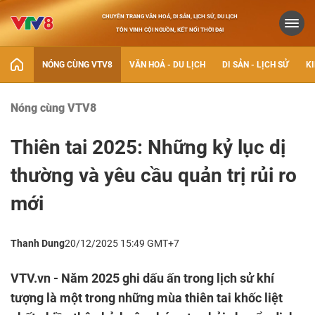
CHUYÊN TRANG VĂN HOÁ, DI SẢN, LỊCH SỬ, DU LỊCH
TÔN VINH CỘI NGUỒN, KẾT NỐI THỜI ĐẠI
NÓNG CÙNG VTV8
VĂN HOÁ - DU LỊCH
DI SẢN - LỊCH SỬ
KI
Nóng cùng VTV8
Thiên tai 2025: Những kỷ lục dị
thường và yêu cầu quản trị rủi ro
mới
Thanh Dung
20/12/2025 15:49 GMT+7
VTV.vn - Năm 2025 ghi dấu ấn trong lịch sử khí
tượng là một trong những mùa thiên tai khốc liệt