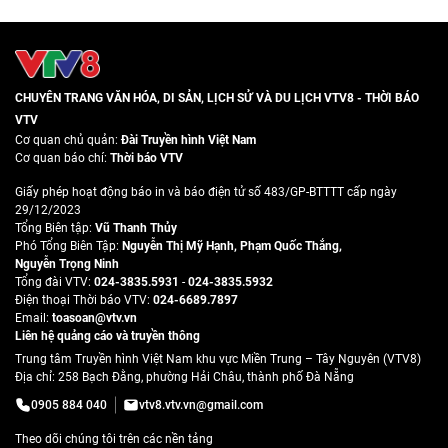
CHUYÊN TRANG VĂN HÓA, DI SẢN, LỊCH SỬ VÀ DU LỊCH VTV8 - THỜI BÁO
VTV
Cơ quan chủ quản:
Đài Truyền hình Việt Nam
Cơ quan báo chí:
Thời báo VTV
Giấy phép hoạt động báo in và báo điện tử số 483/GP-BTTTT cấp ngày
29/12/2023
Tổng Biên tập:
Vũ Thanh Thủy
Phó Tổng Biên Tập:
Nguyễn Thị Mỹ Hạnh
,
Phạm Quốc Thắng
,
Nguyễn Trọng Ninh
Tổng đài VTV:
024-3835.5931
-
024-3835.5932
Ðiện thoại Thời báo VTV:
024-6689.7897
Email:
toasoan@vtv.vn
Liên hệ quảng cáo và truyền thông
Trung tâm Truyền hình Việt Nam khu vực Miền Trung – Tây Nguyên (VTV8)
Địa chỉ: 258 Bạch Đằng, phường Hải Châu, thành phố Đà Nẵng
0905 884 040
vtv8.vtv.vn@gmail.com
Theo dõi chúng tôi trên các nền tảng