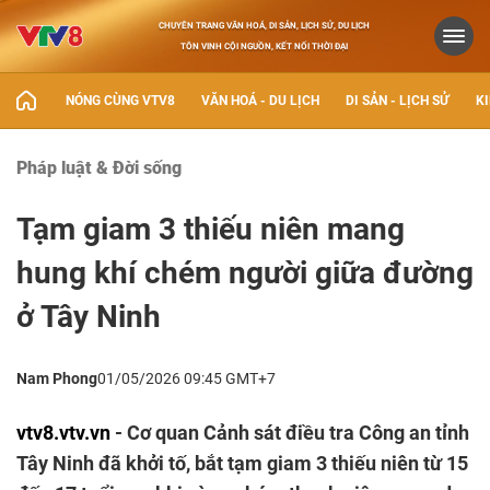
CHUYÊN TRANG VĂN HOÁ, DI SẢN, LỊCH SỬ, DU LỊCH
TÔN VINH CỘI NGUỒN, KẾT NỐI THỜI ĐẠI
NÓNG CÙNG VTV8
VĂN HOÁ - DU LỊCH
DI SẢN - LỊCH SỬ
KI
Pháp luật & Đời sống
Tạm giam 3 thiếu niên mang
hung khí chém người giữa đường
ở Tây Ninh
Nam Phong
01/05/2026 09:45 GMT+7
vtv8.vtv.vn
- Cơ quan Cảnh sát điều tra Công an tỉnh
Tây Ninh đã khởi tố, bắt tạm giam 3 thiếu niên từ 15