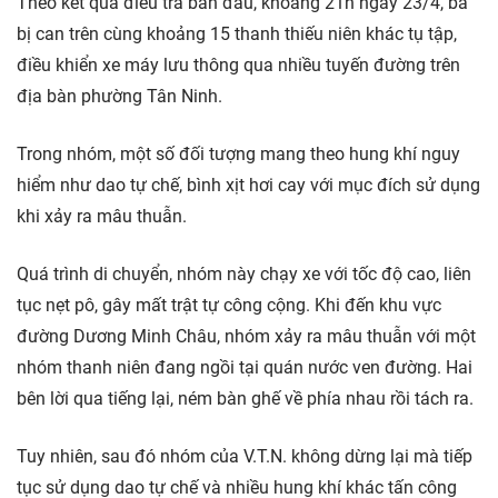
Theo kết quả điều tra ban đầu, khoảng 21h ngày 23/4, ba
bị can trên cùng khoảng 15 thanh thiếu niên khác tụ tập,
điều khiển xe máy lưu thông qua nhiều tuyến đường trên
địa bàn phường Tân Ninh.
Trong nhóm, một số đối tượng mang theo hung khí nguy
hiểm như dao tự chế, bình xịt hơi cay với mục đích sử dụng
khi xảy ra mâu thuẫn.
Quá trình di chuyển, nhóm này chạy xe với tốc độ cao, liên
tục nẹt pô, gây mất trật tự công cộng. Khi đến khu vực
đường Dương Minh Châu, nhóm xảy ra mâu thuẫn với một
nhóm thanh niên đang ngồi tại quán nước ven đường. Hai
bên lời qua tiếng lại, ném bàn ghế về phía nhau rồi tách ra.
Tuy nhiên, sau đó nhóm của V.T.N. không dừng lại mà tiếp
tục sử dụng dao tự chế và nhiều hung khí khác tấn công