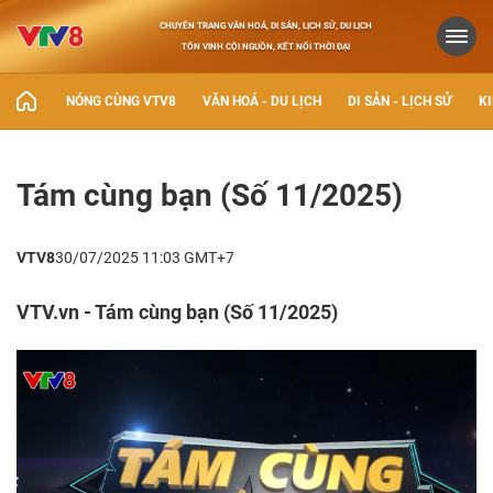
CHUYÊN TRANG VĂN HOÁ, DI SẢN, LỊCH SỬ, DU LỊCH
TÔN VINH CỘI NGUỒN, KẾT NỐI THỜI ĐẠI
NÓNG CÙNG VTV8
VĂN HOÁ - DU LỊCH
DI SẢN - LỊCH SỬ
KI
Tám cùng bạn (Số 11/2025)
VTV8
30/07/2025 11:03 GMT+7
VTV.vn - Tám cùng bạn (Số 11/2025)