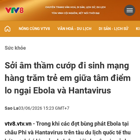
CHUYÊN TRANG VĂN HOÁ, DI SẢN, LỊCH SỬ, DU LỊCH
TÔN VINH CỘI NGUỒN, KẾT NỐI THỜI ĐẠI
NÓNG CÙNG VTV8
VĂN HOÁ - DU LỊCH
DI SẢN - LỊCH SỬ
KI
Sức khỏe
Sởi âm thầm cướp đi sinh mạng
hàng trăm trẻ em giữa tâm điểm
lo ngại Ebola và Hantavirus
Sao La
03/06/2026 15:23 GMT+7
vtv8.vtv.vn
- Trong khi các đợt bùng phát Ebola tại
châu Phi và Hantavirus trên tàu du lịch quốc tế thu