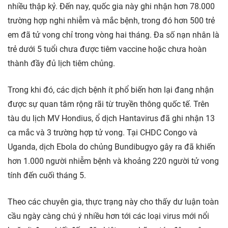
nhiều thập kỷ. Đến nay, quốc gia này ghi nhận hơn 78.000
trường hợp nghi nhiễm và mắc bệnh, trong đó hơn 500 trẻ
em đã tử vong chỉ trong vòng hai tháng. Đa số nạn nhân là
trẻ dưới 5 tuổi chưa được tiêm vaccine hoặc chưa hoàn
thành đầy đủ lịch tiêm chủng.
Trong khi đó, các dịch bệnh ít phổ biến hơn lại đang nhận
được sự quan tâm rộng rãi từ truyền thông quốc tế. Trên
tàu du lịch MV Hondius, ổ dịch Hantavirus đã ghi nhận 13
ca mắc và 3 trường hợp tử vong. Tại CHDC Congo và
Uganda, dịch Ebola do chủng Bundibugyo gây ra đã khiến
hơn 1.000 người nhiễm bệnh và khoảng 220 người tử vong
tính đến cuối tháng 5.
Theo các chuyên gia, thực trạng này cho thấy dư luận toàn
cầu ngày càng chú ý nhiều hơn tới các loại virus mới nổi