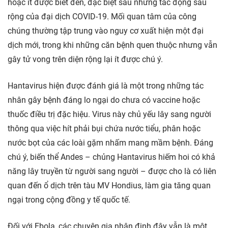
hoặc ít được biết đến, đặc biệt sau những tác động sâu
rộng của đại dịch COVID-19. Mối quan tâm của công
chúng thường tập trung vào nguy cơ xuất hiện một đại
dịch mới, trong khi những căn bệnh quen thuộc nhưng vẫn
gây tử vong trên diện rộng lại ít được chú ý.
Hantavirus hiện được đánh giá là một trong những tác
nhân gây bệnh đáng lo ngại do chưa có vaccine hoặc
thuốc điều trị đặc hiệu. Virus này chủ yếu lây sang người
thông qua việc hít phải bụi chứa nước tiểu, phân hoặc
nước bọt của các loài gặm nhấm mang mầm bệnh. Đáng
chú ý, biến thể Andes – chủng Hantavirus hiếm hoi có khả
năng lây truyền từ người sang người – được cho là có liên
quan đến ổ dịch trên tàu MV Hondius, làm gia tăng quan
ngại trong cộng đồng y tế quốc tế.
Đối với Ebola, các chuyên gia nhận định đây vẫn là một