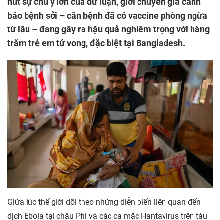
hút sự chú ý lớn của dư luận, giới chuyên gia cảnh
báo bệnh sởi – căn bệnh đã có vaccine phòng ngừa
từ lâu – đang gây ra hậu quả nghiêm trọng với hàng
trăm trẻ em tử vong, đặc biệt tại Bangladesh.
Giữa lúc thế giới dõi theo những diễn biến liên quan đến
dịch Ebola tại châu Phi và các ca mắc Hantavirus trên tàu