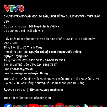
CHUYÊN TRANG VĂN HÓA, DI SẢN, LỊCH SỬ VÀ DU LỊCH VTV8 - THỜI BÁO
VTV
Cơ quan chủ quản:
Đài Truyền hình Việt Nam
Cơ quan báo chí:
Thời báo VTV
Giấy phép hoạt động báo in và báo điện tử số 483/GP-BTTTT cấp ngày
29/12/2023
Tổng Biên tập:
Vũ Thanh Thủy
Phó Tổng Biên Tập:
Nguyễn Thị Mỹ Hạnh
,
Phạm Quốc Thắng
,
Nguyễn Trọng Ninh
Tổng đài VTV:
024-3835.5931
-
024-3835.5932
Ðiện thoại Thời báo VTV:
024-6689.7897
Email:
toasoan@vtv.vn
Liên hệ quảng cáo và truyền thông
Trung tâm Truyền hình Việt Nam khu vực Miền Trung – Tây Nguyên (VTV8)
Địa chỉ: 258 Bạch Đằng, phường Hải Châu, thành phố Đà Nẵng
0905 884 040
vtv8.vtv.vn@gmail.com
Theo dõi chúng tôi trên các nền tảng