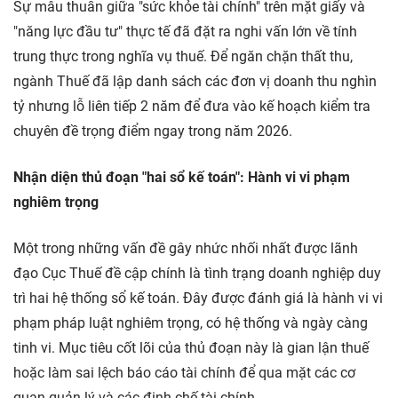
Sự mâu thuẫn giữa "sức khỏe tài chính" trên mặt giấy và
"năng lực đầu tư" thực tế đã đặt ra nghi vấn lớn về tính
trung thực trong nghĩa vụ thuế. Để ngăn chặn thất thu,
ngành Thuế đã lập danh sách các đơn vị doanh thu nghìn
tỷ nhưng lỗ liên tiếp 2 năm để đưa vào kế hoạch kiểm tra
chuyên đề trọng điểm ngay trong năm 2026.
Nhận diện thủ đoạn "hai sổ kế toán": Hành vi vi phạm
nghiêm trọng
Một trong những vấn đề gây nhức nhối nhất được lãnh
đạo Cục Thuế đề cập chính là tình trạng doanh nghiệp duy
trì hai hệ thống sổ kế toán. Đây được đánh giá là hành vi vi
phạm pháp luật nghiêm trọng, có hệ thống và ngày càng
tinh vi. Mục tiêu cốt lõi của thủ đoạn này là gian lận thuế
hoặc làm sai lệch báo cáo tài chính để qua mặt các cơ
quan quản lý và các định chế tài chính.