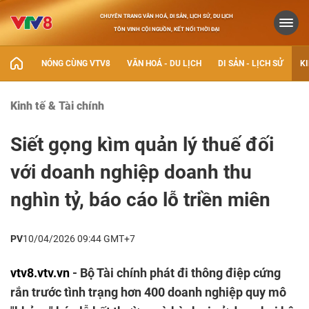
CHUYÊN TRANG VĂN HOÁ, DI SẢN, LỊCH SỬ, DU LỊCH
TÔN VINH CỘI NGUỒN, KẾT NỐI THỜI ĐẠI
NÓNG CÙNG VTV8
VĂN HOÁ - DU LỊCH
DI SẢN - LỊCH SỬ
KI
Kinh tế & Tài chính
Siết gọng kìm quản lý thuế đối
với doanh nghiệp doanh thu
nghìn tỷ, báo cáo lỗ triền miên
PV
10/04/2026 09:44 GMT+7
vtv8.vtv.vn
- Bộ Tài chính phát đi thông điệp cứng
rắn trước tình trạng hơn 400 doanh nghiệp quy mô