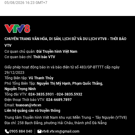
05/08/2026 16:23 GMT+7
CHUYÊN TRANG VĂN HÓA, DI SẢN, LỊCH SỬ VÀ DU LỊCH VTV8 - THỜI BÁO
VTV
Cơ quan chủ quản:
Đài Truyền hình Việt Nam
Cơ quan báo chí:
Thời báo VTV
Giấy phép hoạt động báo in và báo điện tử số 483/GP-BTTTT cấp ngày
29/12/2023
Tổng Biên tập:
Vũ Thanh Thủy
Phó Tổng Biên Tập:
Nguyễn Thị Mỹ Hạnh
,
Phạm Quốc Thắng
,
Nguyễn Trọng Ninh
Tổng đài VTV:
024-3835.5931
-
024-3835.5932
Ðiện thoại Thời báo VTV:
024-6689.7897
Email:
toasoan@vtv.vn
Liên hệ quảng cáo và truyền thông
Trung tâm Truyền hình Việt Nam khu vực Miền Trung – Tây Nguyên (VTV8)
Địa chỉ: 258 Bạch Đằng, phường Hải Châu, thành phố Đà Nẵng
0905 884 040
vtv8.vtv.vn@gmail.com