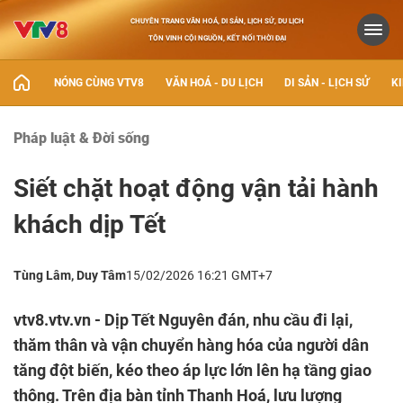
CHUYÊN TRANG VĂN HOÁ, DI SẢN, LỊCH SỬ, DU LỊCH
TÔN VINH CỘI NGUỒN, KẾT NỐI THỜI ĐẠI
NÓNG CÙNG VTV8
VĂN HOÁ - DU LỊCH
DI SẢN - LỊCH SỬ
KI
Pháp luật & Đời sống
Siết chặt hoạt động vận tải hành
khách dịp Tết
Tùng Lâm, Duy Tâm
15/02/2026 16:21 GMT+7
vtv8.vtv.vn - Dịp Tết Nguyên đán, nhu cầu đi lại,
thăm thân và vận chuyển hàng hóa của người dân
tăng đột biến, kéo theo áp lực lớn lên hạ tầng giao
thông. Trên địa bàn tỉnh Thanh Hoá, lưu lượng