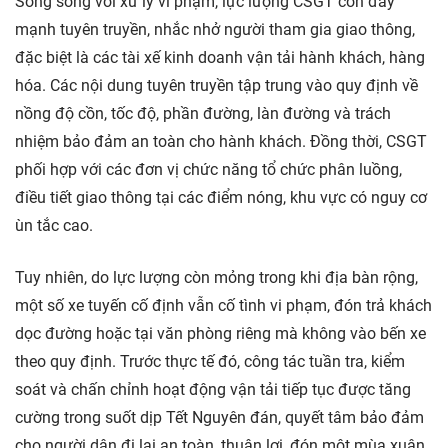
Song song với xử lý vi phạm, lực lượng CSGT còn đẩy
mạnh tuyên truyền, nhắc nhở người tham gia giao thông,
đặc biệt là các tài xế kinh doanh vận tải hành khách, hàng
hóa. Các nội dung tuyên truyền tập trung vào quy định về
nồng độ cồn, tốc độ, phần đường, làn đường và trách
nhiệm bảo đảm an toàn cho hành khách. Đồng thời, CSGT
phối hợp với các đơn vị chức năng tổ chức phân luồng,
điều tiết giao thông tại các điểm nóng, khu vực có nguy cơ
ùn tắc cao.
Tuy nhiên, do lực lượng còn mỏng trong khi địa bàn rộng,
một số xe tuyến cố định vẫn cố tình vi phạm, đón trả khách
dọc đường hoặc tại văn phòng riêng mà không vào bến xe
theo quy định. Trước thực tế đó, công tác tuần tra, kiểm
soát và chấn chỉnh hoạt động vận tải tiếp tục được tăng
cường trong suốt dịp Tết Nguyên đán, quyết tâm bảo đảm
cho người dân đi lại an toàn, thuận lợi, đón một mùa xuân