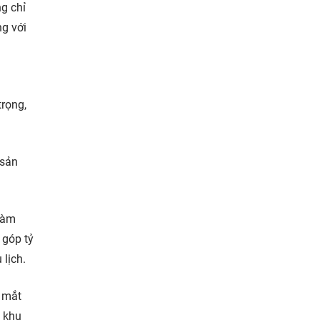
g chỉ
ng với
n
trọng,
 sản
 làm
 góp tỷ
 lịch.
c mắt
a khu