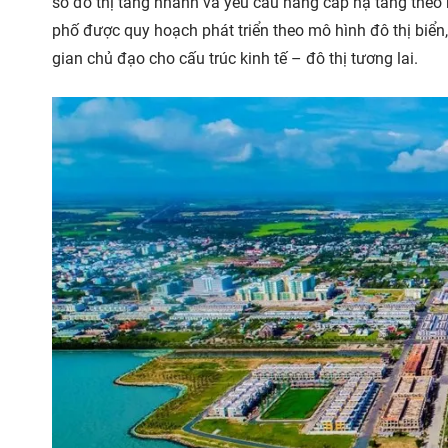
số đô thị tăng nhanh và yêu cầu nâng cấp hạ tầng theo 
phố được quy hoạch phát triển theo mô hình đô thị biển,
gian chủ đạo cho cấu trúc kinh tế – đô thị tương lai.