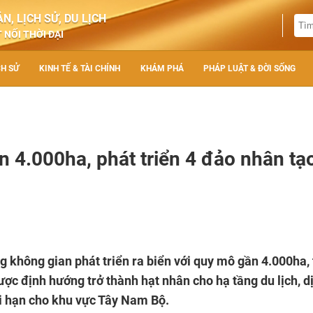
N, LỊCH SỬ, DU LỊCH
 NỐI THỜI ĐẠI
CH SỬ
KINH TẾ & TÀI CHÍNH
KHÁM PHÁ
PHÁP LUẬT & ĐỜI SỐNG
n 4.000ha, phát triển 4 đảo nhân tạ
g không gian phát triển ra biển với quy mô gần 4.000ha,
ợc định hướng trở thành hạt nhân cho hạ tầng du lịch, d
ài hạn cho khu vực Tây Nam Bộ.