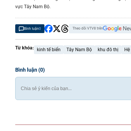
vực Tây Nam Bộ.
Theo dõi VTV8 trên
Bình luận
0
Từ khóa:
kinh tế biển
Tây Nam Bộ
khu đô thị
Hệ 
Bình luận
(
0
)