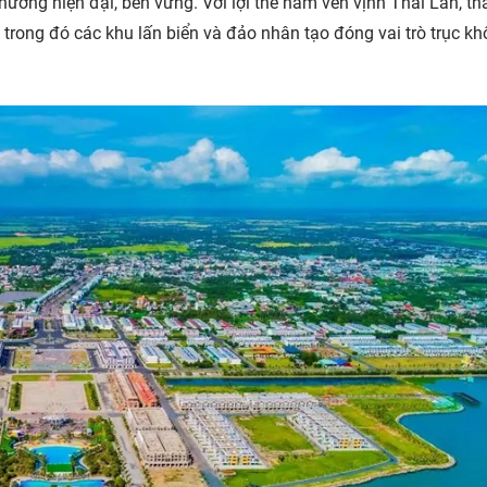
hướng hiện đại, bền vững. Với lợi thế nằm ven vịnh Thái Lan, t
 trong đó các khu lấn biển và đảo nhân tạo đóng vai trò trục k