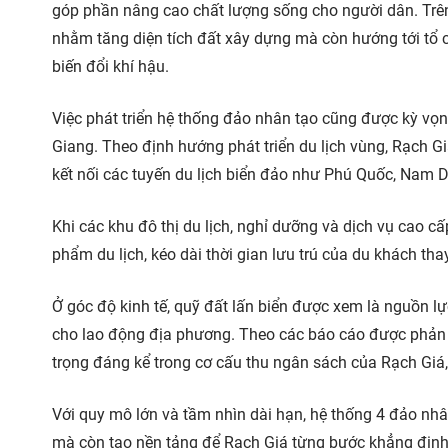
góp phần nâng cao chất lượng sống cho người dân. Trê
nhằm tăng diện tích đất xây dựng mà còn hướng tới tổ c
biến đổi khí hậu.
Việc phát triển hệ thống đảo nhân tạo cũng được kỳ vọng
Giang. Theo định hướng phát triển du lịch vùng, Rạch Gi
kết nối các tuyến du lịch biển đảo như Phú Quốc, Nam D
Khi các khu đô thị du lịch, nghỉ dưỡng và dịch vụ cao c
phẩm du lịch, kéo dài thời gian lưu trú của du khách tha
Ở góc độ kinh tế, quỹ đất lấn biển được xem là nguồn lự
cho lao động địa phương. Theo các báo cáo được phản án
trọng đáng kể trong cơ cấu thu ngân sách của Rạch Giá, 
Với quy mô lớn và tầm nhìn dài hạn, hệ thống 4 đảo nh
mà còn tạo nền tảng để Rạch Giá từng bước khẳng định va