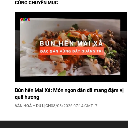
CÙNG CHUYÊN MỤC
Bún hến Mai Xá: Món ngon dân dã mang đậm vị
quê hương
VĂN HOÁ – DU LỊCH
08/08/2026 07:14 GMT+7