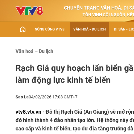
CHUYÊN TRANG VĂN HOÁ, DI SẢ
TÔN VINH CỘI NGUỒN, KẾT
NÓNG CÙNG VTV8
VĂN HOÁ - DU LỊCH
DI SẢN - LỊ
Văn hoá – Du lịch
Rạch Giá quy hoạch lấn biển gầ
làm động lực kinh tế biển
Sao La
04/02/2026 17:08 GMT+7
vtv8.vtv.vn
- Đô thị Rạch Giá (An Giang) sẽ mở rộn
đó hình thành 4 đảo nhân tạo lớn. Hệ thống này đư
cao cấp và kinh tế biển, tạo dư địa tăng trưởng d