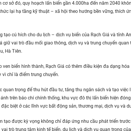
n cơ sở đó, quy hoạch lấn biển gần 4.000ha đến năm 2040 khôn
hức lại hạ tầng kỹ thuật – xã hội theo hướng bền vững, thích ứ
 tạo cú hích cho du lịch – dịch vụ biển của Rạch Giá và tỉnh A
á giữ vai trò đầu mối giao thông, dịch vụ và trung chuyển quan 
u, Hà Tiên.
ấp ven biển hình thành, Rạch Giá có thêm điều kiện đa dạng hóa
y vì chỉ là điểm trung chuyển.
c quan trọng để thu hút đầu tư, tăng thu ngân sách và tạo việc
h trên báo chí chính thống, khu vực đô thị lấn biển hiện đóng
đặc biệt ở các lĩnh vực bất động sản, thương mại, dịch vụ và du
ân tạo được kỳ vọng không chỉ đáp ứng nhu cầu phát triển trướ
i trò trung tâm kinh tế biển, du lịch và dịch vụ quan trọng củ