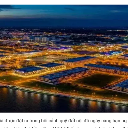
á được đặt ra trong bối cảnh quỹ đất nội đô ngày càng hạn hẹp