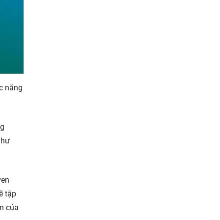
ức năng
ng
như
ven
ẽ tập
ển của