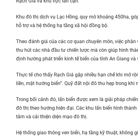
Rạch Giá và khu vực lân cận.
Khu đô thị dịch vụ Lạc Hồng, quy mô khoảng 450ha, góp p
hỗ trợ và hệ thống hạ tầng xã hội đồng bộ.
Theo đánh giá của các cơ quan chuyên môn, việc phân v
thu hút các nhà đầu tư chiến lược mà còn giúp hình thành
định hướng phát triển kinh tế biển của tỉnh An Giang 
Thực tế cho thấy Rạch Giá gặp nhiều hạn chế khi mở rộn
liền, mặt hướng biển”. Quỹ đất nội đô thu hẹp trong khi 
Trong bối cảnh đó, lấn biển được xem là giải pháp chiến 
đô thị theo hướng hiện đại. Các khu lấn biển hình thành 
tâm và cải thiện diện mạo đô thị.
Hệ thống giao thông ven biển, hạ tầng kỹ thuật, không