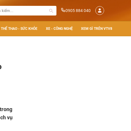
0905 884 040
THỂ THAO - SỨC KHỎE
XE - CÔNG NGHỆ
XEM GÌ TRÊN VTV8
o
 trong
ịch vụ