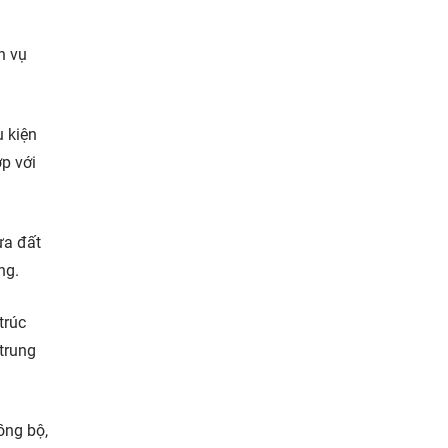
h vụ
 kiện
ợp với
ựa đất
ng.
trúc
 trung
ồng bộ,