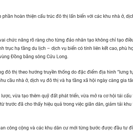
hần hoàn thiện cấu trúc đô thị lấn biển với các khu nhà ở, dịc
ai chức năng rõ ràng cho từng đảo nhân tạo không chỉ tạo điều
 trục hạ tầng du lịch – dịch vụ biển có tính liên kết cao, phù h
và vùng Đồng bằng sông Cửu Long.
g đô thị theo hướng truyền thống do đặc điểm địa hình “lưng t
nhu cầu nhà ở, dịch vụ đô thị và hạ tầng xã hội ngày càng gia tă
lược, vừa tạo thêm quỹ đất phát triển, vừa mở ra cơ hội tái cấu 
từ trước đã cho thấy hiệu quả trong việc giãn dân, giảm tải khu
 gian công cộng và các khu dân cư mới từng bước được đầu tư đ