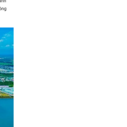
hành
hông