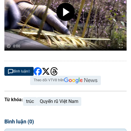
0:00
Bình luận
0
Theo dõi VTV8 trên
Từ khóa:
trúc
Quyến rũ Việt Nam
Bình luận
(
0
)