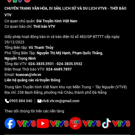
CHUYÊN TRANG VĂN HÓA, DI SẢN, LỊCH SỬ VÀ DU LỊCH VTV8 - THỜI BÁO
VTV
Cơ quan chủ quản:
Đài Truyền hình Việt Nam
Cơ quan báo chí:
Thời báo VTV
Giấy phép hoạt động báo in và báo điện tử số 483/GP-BTTTT cấp ngày
29/12/2023
Tổng Biên tập:
Vũ Thanh Thủy
Phó Tổng Biên Tập:
Nguyễn Thị Mỹ Hạnh
,
Phạm Quốc Thắng
,
Nguyễn Trọng Ninh
Tổng đài VTV:
024-3835.5931
-
024-3835.5932
Ðiện thoại Thời báo VTV:
024-6689.7897
Email:
toasoan@vtv.vn
Liên hệ quảng cáo và truyền thông
Trung tâm Truyền hình Việt Nam khu vực Miền Trung – Tây Nguyên (VTV8)
Địa chỉ: 258 Bạch Đằng, phường Hải Châu, thành phố Đà Nẵng
0905 884 040
vtv8.vtv.vn@gmail.com
Theo dõi chúng tôi trên các nền tảng