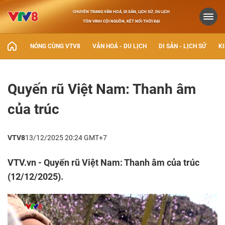
CHUYÊN TRANG VĂN HOÁ, DI SẢN, LỊCH SỬ, DU LỊCH
TÔN VINH CỘI NGUỒN, KẾT NỐI THỜI ĐẠI
NÓNG CÙNG VTV8
VĂN HOÁ - DU LỊCH
DI SẢN - LỊCH SỬ
KI
Quyến rũ Việt Nam: Thanh âm
của trúc
VTV8
13/12/2025 20:24 GMT+7
VTV.vn - Quyến rũ Việt Nam: Thanh âm của trúc
(12/12/2025).