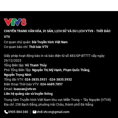
CHUYÊN TRANG VĂN HÓA, DI SẢN, LỊCH SỬ VÀ DU LỊCH VTV8 - THỜI BÁO
VTV
Cơ quan chủ quản:
Đài Truyền hình Việt Nam
Cơ quan báo chí:
Thời báo VTV
Giấy phép hoạt động báo in và báo điện tử số 483/GP-BTTTT cấp ngày
29/12/2023
Tổng Biên tập:
Vũ Thanh Thủy
Phó Tổng Biên Tập:
Nguyễn Thị Mỹ Hạnh
,
Phạm Quốc Thắng
,
Nguyễn Trọng Ninh
Tổng đài VTV:
024-3835.5931
-
024-3835.5932
Ðiện thoại Thời báo VTV:
024-6689.7897
Email:
toasoan@vtv.vn
Liên hệ quảng cáo và truyền thông
Trung tâm Truyền hình Việt Nam khu vực Miền Trung – Tây Nguyên (VTV8)
Địa chỉ: 258 Bạch Đằng, phường Hải Châu, thành phố Đà Nẵng
0905 884 040
vtv8.vtv.vn@gmail.com