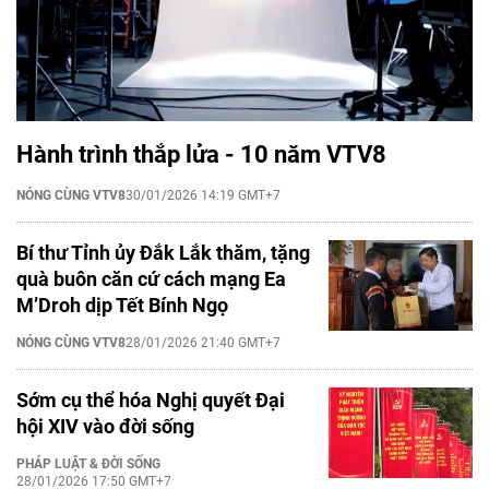
Hành trình thắp lửa - 10 năm VTV8
NÓNG CÙNG VTV8
30/01/2026 14:19 GMT+7
Bí thư Tỉnh ủy Đắk Lắk thăm, tặng
quà buôn căn cứ cách mạng Ea
M’Droh dịp Tết Bính Ngọ
NÓNG CÙNG VTV8
28/01/2026 21:40 GMT+7
Sớm cụ thể hóa Nghị quyết Đại
hội XIV vào đời sống
PHÁP LUẬT & ĐỜI SỐNG
28/01/2026 17:50 GMT+7