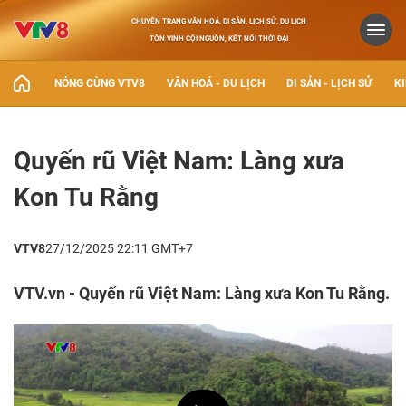
CHUYÊN TRANG VĂN HOÁ, DI SẢN, LỊCH SỬ, DU LỊCH
TÔN VINH CỘI NGUỒN, KẾT NỐI THỜI ĐẠI
NÓNG CÙNG VTV8
VĂN HOÁ - DU LỊCH
DI SẢN - LỊCH SỬ
KI
Quyến rũ Việt Nam: Làng xưa
Kon Tu Rằng
VTV8
27/12/2025 22:11 GMT+7
VTV.vn - Quyến rũ Việt Nam: Làng xưa Kon Tu Rằng.