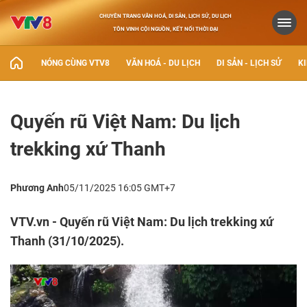
CHUYÊN TRANG VĂN HOÁ, DI SẢN, LỊCH SỬ, DU LỊCH
TÔN VINH CỘI NGUỒN, KẾT NỐI THỜI ĐẠI
NÓNG CÙNG VTV8
VĂN HOÁ - DU LỊCH
DI SẢN - LỊCH SỬ
KI
Quyến rũ Việt Nam: Du lịch
trekking xứ Thanh
Phương Anh
05/11/2025 16:05 GMT+7
VTV.vn - Quyến rũ Việt Nam: Du lịch trekking xứ
Thanh (31/10/2025).