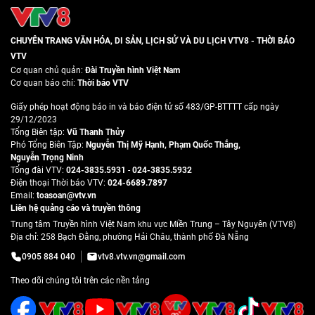
CHUYÊN TRANG VĂN HÓA, DI SẢN, LỊCH SỬ VÀ DU LỊCH VTV8 - THỜI BÁO
VTV
Cơ quan chủ quản:
Đài Truyền hình Việt Nam
Cơ quan báo chí:
Thời báo VTV
Giấy phép hoạt động báo in và báo điện tử số 483/GP-BTTTT cấp ngày
29/12/2023
Tổng Biên tập:
Vũ Thanh Thủy
Phó Tổng Biên Tập:
Nguyễn Thị Mỹ Hạnh
,
Phạm Quốc Thắng
,
Nguyễn Trọng Ninh
Tổng đài VTV:
024-3835.5931
-
024-3835.5932
Ðiện thoại Thời báo VTV:
024-6689.7897
Email:
toasoan@vtv.vn
Liên hệ quảng cáo và truyền thông
Trung tâm Truyền hình Việt Nam khu vực Miền Trung – Tây Nguyên (VTV8)
Địa chỉ: 258 Bạch Đằng, phường Hải Châu, thành phố Đà Nẵng
0905 884 040
vtv8.vtv.vn@gmail.com
Theo dõi chúng tôi trên các nền tảng