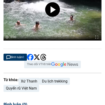
0:00
Bình luận
0
Theo dõi VTV8 trên
Từ khóa:
Xứ Thanh
Du lịch trekking
Quyến rũ Việt Nam
Bình luận
(
0
)