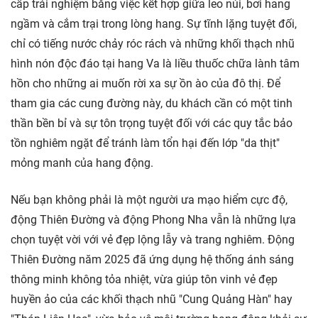
cấp trải nghiệm bằng việc kết hợp giữa leo núi, bơi hang
ngầm và cắm trại trong lòng hang. Sự tĩnh lặng tuyệt đối,
chỉ có tiếng nước chảy róc rách và những khối thạch nhũ
hình nón độc đáo tại hang Va là liều thuốc chữa lành tâm
hồn cho những ai muốn rời xa sự ồn ào của đô thị. Để
tham gia các cung đường này, du khách cần có một tinh
thần bền bỉ và sự tôn trọng tuyệt đối với các quy tắc bảo
tồn nghiêm ngặt để tránh làm tổn hại đến lớp "da thịt"
mỏng manh của hang động.
Nếu bạn không phải là một người ưa mạo hiểm cực độ,
động Thiên Đường và động Phong Nha vẫn là những lựa
chọn tuyệt vời với vẻ đẹp lộng lẫy và trang nghiêm. Động
Thiên Đường năm 2025 đã ứng dụng hệ thống ánh sáng
thông minh không tỏa nhiệt, vừa giúp tôn vinh vẻ đẹp
huyền ảo của các khối thạch nhũ "Cung Quảng Hàn" hay