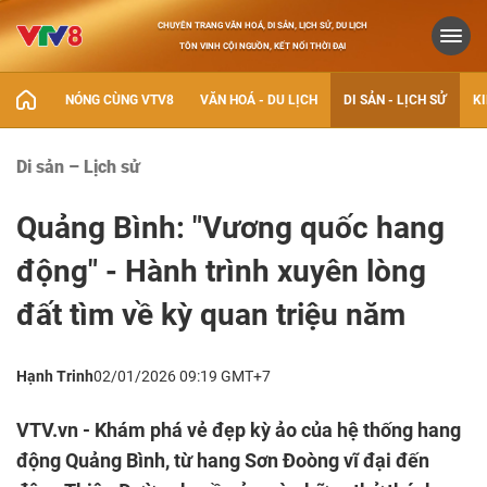
CHUYÊN TRANG VĂN HOÁ, DI SẢN, LỊCH SỬ, DU LỊCH
TÔN VINH CỘI NGUỒN, KẾT NỐI THỜI ĐẠI
NÓNG CÙNG VTV8
VĂN HOÁ - DU LỊCH
DI SẢN - LỊCH SỬ
KI
Di sản – Lịch sử
Quảng Bình: "Vương quốc hang
động" - Hành trình xuyên lòng
đất tìm về kỳ quan triệu năm
Hạnh Trinh
02/01/2026 09:19 GMT+7
VTV.vn - Khám phá vẻ đẹp kỳ ảo của hệ thống hang
động Quảng Bình, từ hang Sơn Đoòng vĩ đại đến