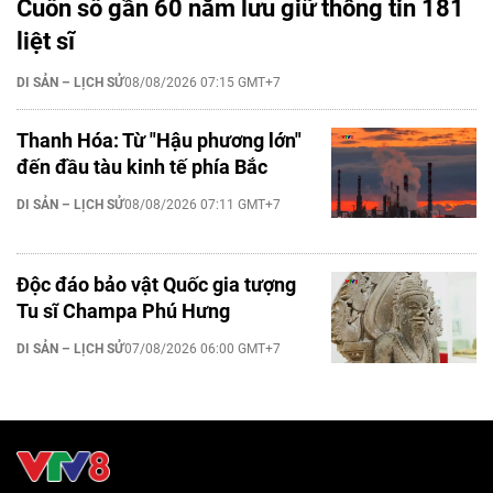
Cuốn sổ gần 60 năm lưu giữ thông tin 181
liệt sĩ
DI SẢN – LỊCH SỬ
08/08/2026 07:15 GMT+7
Thanh Hóa: Từ "Hậu phương lớn"
đến đầu tàu kinh tế phía Bắc
DI SẢN – LỊCH SỬ
08/08/2026 07:11 GMT+7
Độc đáo bảo vật Quốc gia tượng
Tu sĩ Champa Phú Hưng
DI SẢN – LỊCH SỬ
07/08/2026 06:00 GMT+7