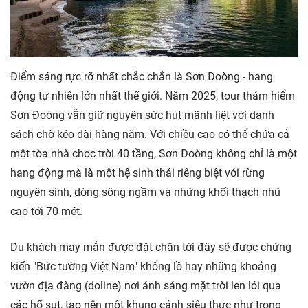
Điểm sáng rực rỡ nhất chắc chắn là Sơn Đoòng - hang
động tự nhiên lớn nhất thế giới. Năm 2025, tour thám hiểm
Sơn Đoòng vẫn giữ nguyên sức hút mãnh liệt với danh
sách chờ kéo dài hàng năm. Với chiều cao có thể chứa cả
một tòa nhà chọc trời 40 tầng, Sơn Đoòng không chỉ là một
hang động mà là một hệ sinh thái riêng biệt với rừng
nguyên sinh, dòng sông ngầm và những khối thạch nhũ
cao tới 70 mét.
Du khách may mắn được đặt chân tới đây sẽ được chứng
kiến "Bức tường Việt Nam" khổng lồ hay những khoảng
vườn địa đàng (doline) nơi ánh sáng mặt trời len lỏi qua
các hố sụt, tạo nên một khung cảnh siêu thực như trong