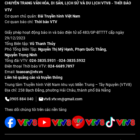
CHUYÊN TRANG VĂN HÓA, DI SẢN, LỊCH SỬ VÀ DU LỊCH VTV8 - THỜI BÁO
VTV
Cơ quan chủ quản:
Đài Truyền hình Việt Nam
Cơ quan báo chí:
Thời báo VTV
Giấy phép hoạt động báo in và báo điện tử số 483/GP-BTTTT cấp ngày
29/12/2023
Tổng Biên tập:
Vũ Thanh Thủy
Phó Tổng Biên Tập:
Nguyễn Thị Mỹ Hạnh
,
Phạm Quốc Thắng
,
Nguyễn Trọng Ninh
Tổng đài VTV:
024-3835.5931
-
024-3835.5932
Ðiện thoại Thời báo VTV:
024-6689.7897
Email:
toasoan@vtv.vn
Liên hệ quảng cáo và truyền thông
Trung tâm Truyền hình Việt Nam khu vực Miền Trung – Tây Nguyên (VTV8)
Địa chỉ: 258 Bạch Đằng, phường Hải Châu, thành phố Đà Nẵng
0905 884 040
vtv8.vtv.vn@gmail.com
Theo dõi chúng tôi trên các nền tảng