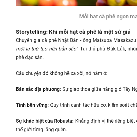
Mỗi hạt cà phê ngon ma
Storytelling: Khi mỗi hạt cà phê là một sứ giả
Chuyên gia cà phê Nhật Bản - ông Matsuba Masakazu
mới là thứ tạo nên bản sắc"
. Tại thủ phủ Đắk Lắk, nh
phê đặc sản.
Câu chuyện đó không hề xa xôi, nó nằm ở:
Bản sắc địa phương:
Sự giao thoa giữa nắng gió Tây N
Tính bền vững:
Quy trình canh tác hữu cơ, kiểm soát ch
Sự khác biệt của Robusta:
Khẳng định vị thế riêng biệ
thế giới từng lãng quên.