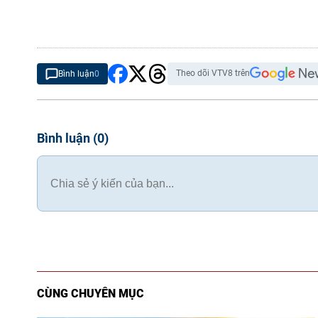
Theo dõi VTV8 trên
Bình luận
0
Bình luận
(
0
)
CÙNG CHUYÊN MỤC