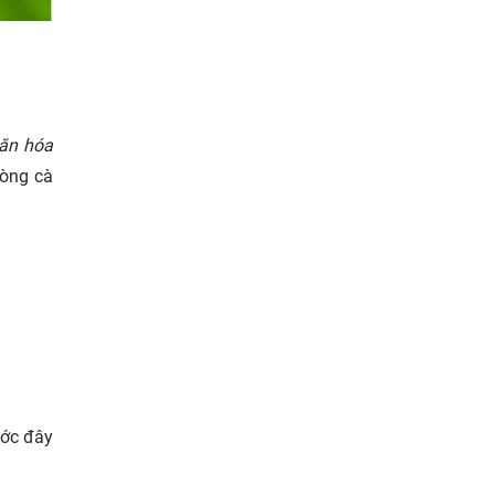
văn hóa
dòng cà
ước đây