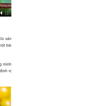
 Dù sản
một bài
ng mình
định vị