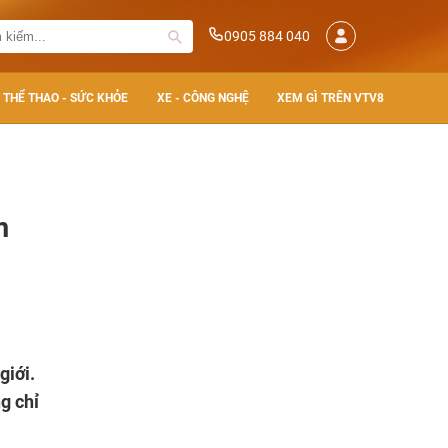
0905 884 040
THỂ THAO - SỨC KHỎE
XE - CÔNG NGHỆ
XEM GÌ TRÊN VTV8
m
giới.
g chỉ