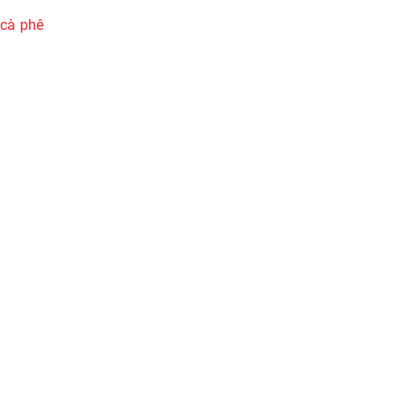
u
cà phê