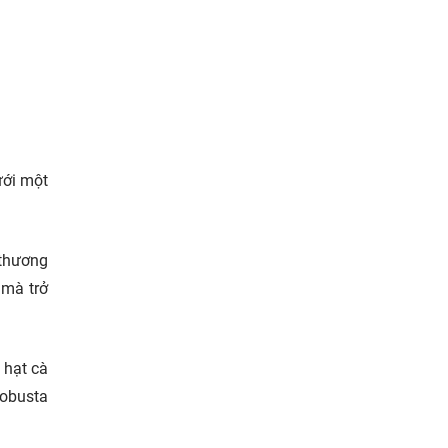
ưới một
 thương
 mà trở
 hạt cà
Robusta