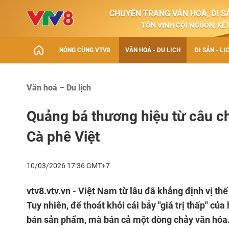
CHUYÊN TRANG VĂN HOÁ, DI SẢ
TÔN VINH CỘI NGUỒN, KẾT
NÓNG CÙNG VTV8
VĂN HOÁ - DU LỊCH
DI SẢN - LỊ
Văn hoá – Du lịch
Quảng bá thương hiệu từ câu c
Cà phê Việt
10/03/2026 17:36 GMT+7
vtv8.vtv.vn - Việt Nam từ lâu đã khẳng định vị th
Tuy nhiên, để thoát khỏi cái bẫy "giá trị thấp" 
bán sản phẩm, mà bán cả một dòng chảy văn hóa