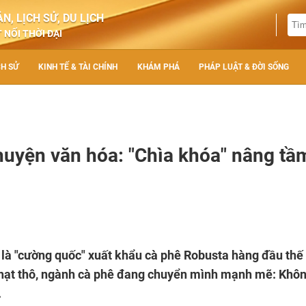
N, LỊCH SỬ, DU LỊCH
 NỐI THỜI ĐẠI
CH SỬ
KINH TẾ & TÀI CHÍNH
KHÁM PHÁ
PHÁP LUẬT & ĐỜI SỐNG
huyện văn hóa: "Chìa khóa" nâng tầ
ế là "cường quốc" xuất khẩu cà phê Robusta hàng đầu thế 
của hạt thô, ngành cà phê đang chuyển mình mạnh mẽ: Khôn
.