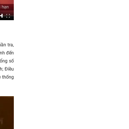
ần tra,
ính đến
tổng số
h; Điều
ệ thống