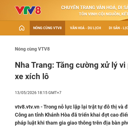
CHUYÊN TRANG VĂN HOÁ, DI SẢ
TÔN VINH CỘI NGUỒN, KẾT
NÓNG CÙNG VTV8
VĂN HOÁ - DU LỊCH
DI SẢN - LỊ
Nóng cùng VTV8
Nha Trang: Tăng cường xử lý vi 
xe xích lô
13/05/2026 18:15 GMT+7
vtv8.vtv.vn - Trong nỗ lực lập lại trật tự đô thị 
Công an tỉnh Khánh Hòa đã triển khai đợt cao điể
pháp luật khi tham gia giao thông trên địa bàn p