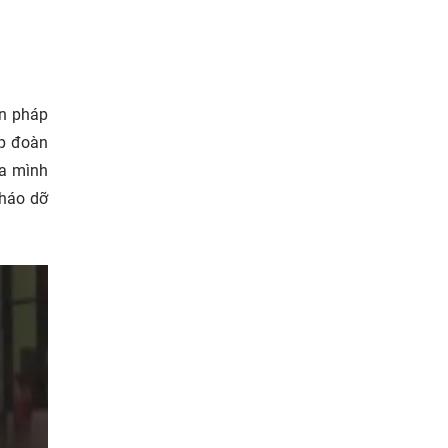
ến pháp
ệp đoàn
ủa mình
tháo dỡ