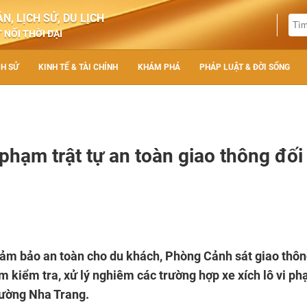
N, LỊCH SỬ, DU LỊCH
 NỐI THỜI ĐẠI
CH SỬ
KINH TẾ & TÀI CHÍNH
KHÁM PHÁ
PHÁP LUẬT & ĐỜI SỐNG
phạm trật tự an toàn giao thông đối
và đảm bảo an toàn cho du khách, Phòng Cảnh sát giao thô
m kiểm tra, xử lý nghiêm các trường hợp xe xích lô vi p
hường Nha Trang.