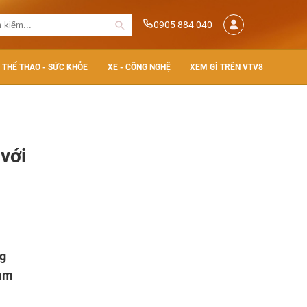
0905 884 040
THỂ THAO - SỨC KHỎE
XE - CÔNG NGHỆ
XEM GÌ TRÊN VTV8
 với
ng
hạm