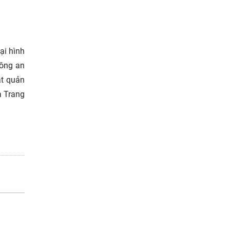
ại hình
Công an
ặt quản
a Trang