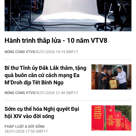
Hành trình thắp lửa - 10 năm VTV8
NÓNG CÙNG VTV8
30/01/2026 14:19 GMT+7
Bí thư Tỉnh ủy Đắk Lắk thăm, tặng
quà buôn căn cứ cách mạng Ea
M’Droh dịp Tết Bính Ngọ
NÓNG CÙNG VTV8
28/01/2026 21:40 GMT+7
Sớm cụ thể hóa Nghị quyết Đại
hội XIV vào đời sống
PHÁP LUẬT & ĐỜI SỐNG
28/01/2026 17:50 GMT+7