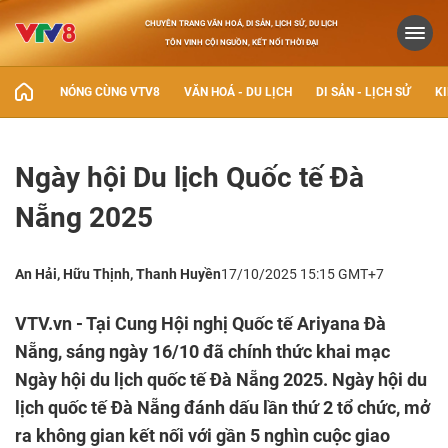
CHUYÊN TRANG VĂN HOÁ, DI SẢN, LỊCH SỬ, DU LỊCH
TÔN VINH CỘI NGUỒN, KẾT NỐI THỜI ĐẠI
NÓNG CÙNG VTV8
VĂN HOÁ - DU LỊCH
DI SẢN - LỊCH SỬ
KI
Ngày hội Du lịch Quốc tế Đà
Nẵng 2025
An Hải, Hữu Thịnh, Thanh Huyền
17/10/2025 15:15 GMT+7
VTV.vn - Tại Cung Hội nghị Quốc tế Ariyana Đà
Nẵng, sáng ngày 16/10 đã chính thức khai mạc
Ngày hội du lịch quốc tế Đà Nẵng 2025. Ngày hội du
lịch quốc tế Đà Nẵng đánh dấu lần thứ 2 tổ chức, mở
ra không gian kết nối với gần 5 nghìn cuộc giao