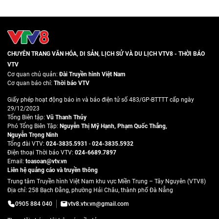
CHUYÊN TRANG VĂN HÓA, DI SẢN, LỊCH SỬ VÀ DU LỊCH VTV8 - THỜI BÁO
VTV
Cơ quan chủ quản:
Đài Truyền hình Việt Nam
Cơ quan báo chí:
Thời báo VTV
Giấy phép hoạt động báo in và báo điện tử số 483/GP-BTTTT cấp ngày
29/12/2023
Tổng Biên tập:
Vũ Thanh Thủy
Phó Tổng Biên Tập:
Nguyễn Thị Mỹ Hạnh
,
Phạm Quốc Thắng
,
Nguyễn Trọng Ninh
Tổng đài VTV:
024-3835.5931
-
024-3835.5932
Ðiện thoại Thời báo VTV:
024-6689.7897
Email:
toasoan@vtv.vn
Liên hệ quảng cáo và truyền thông
Trung tâm Truyền hình Việt Nam khu vực Miền Trung – Tây Nguyên (VTV8)
Địa chỉ: 258 Bạch Đằng, phường Hải Châu, thành phố Đà Nẵng
0905 884 040
vtv8.vtv.vn@gmail.com