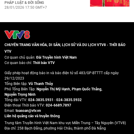
PHÁP LUẬT & ĐỜI SỐNG
28/01/2026 17:50 GMT+7
CHUYÊN TRANG VĂN HÓA, DI SẢN, LỊCH SỬ VÀ DU LỊCH VTV8 - THỜI BÁO
VTV
Cơ quan chủ quản:
Đài Truyền hình Việt Nam
Cơ quan báo chí:
Thời báo VTV
Giấy phép hoạt động báo in và báo điện tử số 483/GP-BTTTT cấp ngày
29/12/2023
Tổng Biên tập:
Vũ Thanh Thủy
Phó Tổng Biên Tập:
Nguyễn Thị Mỹ Hạnh
,
Phạm Quốc Thắng
,
Nguyễn Trọng Ninh
Tổng đài VTV:
024-3835.5931
-
024-3835.5932
Ðiện thoại Thời báo VTV:
024-6689.7897
Email:
toasoan@vtv.vn
Liên hệ quảng cáo và truyền thông
Trung tâm Truyền hình Việt Nam khu vực Miền Trung – Tây Nguyên (VTV8)
Địa chỉ: 258 Bạch Đằng, phường Hải Châu, thành phố Đà Nẵng