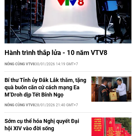
Hành trình thắp lửa - 10 năm VTV8
NÓNG CÙNG VTV8
30/01/2026 14:19 GMT+7
Bí thư Tỉnh ủy Đắk Lắk thăm, tặng
quà buôn căn cứ cách mạng Ea
M’Droh dịp Tết Bính Ngọ
NÓNG CÙNG VTV8
28/01/2026 21:40 GMT+7
Sớm cụ thể hóa Nghị quyết Đại
hội XIV vào đời sống