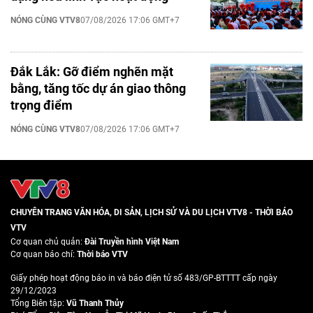
NÓNG CÙNG VTV8
07/08/2026 17:06 GMT+7
Đắk Lắk: Gỡ điểm nghẽn mặt
bằng, tăng tốc dự án giao thông
trọng điểm
NÓNG CÙNG VTV8
07/08/2026 17:06 GMT+7
CHUYÊN TRANG VĂN HÓA, DI SẢN, LỊCH SỬ VÀ DU LỊCH VTV8 - THỜI BÁO
VTV
Cơ quan chủ quản:
Đài Truyền hình Việt Nam
Cơ quan báo chí:
Thời báo VTV
Giấy phép hoạt động báo in và báo điện tử số 483/GP-BTTTT cấp ngày
29/12/2023
Tổng Biên tập:
Vũ Thanh Thủy