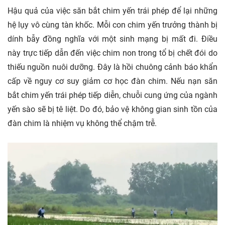
Hậu quả của việc săn bắt chim yến trái phép để lại những
hệ lụy vô cùng tàn khốc. Mỗi con chim yến trưởng thành bị
dính bẫy đồng nghĩa với một sinh mạng bị mất đi. Điều
này trực tiếp dẫn đến việc chim non trong tổ bị chết đói do
thiếu nguồn nuôi dưỡng. Đây là hồi chuông cảnh báo khẩn
cấp về nguy cơ suy giảm cơ học đàn chim. Nếu nạn săn
bắt chim yến trái phép tiếp diễn, chuỗi cung ứng của ngành
yến sào sẽ bị tê liệt. Do đó, bảo vệ không gian sinh tồn của
đàn chim là nhiệm vụ không thể chậm trễ.