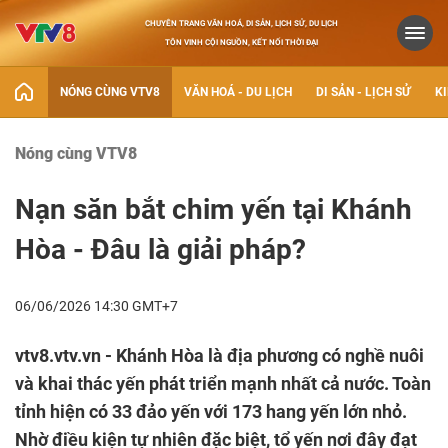
CHUYÊN TRANG VĂN HOÁ, DI SẢN, LỊCH SỬ, DU LỊCH
TÔN VINH CỘI NGUỒN, KẾT NỐI THỜI ĐẠI
NÓNG CÙNG VTV8
VĂN HOÁ - DU LỊCH
DI SẢN - LỊCH SỬ
KI
Nóng cùng VTV8
Nạn săn bắt chim yến tại Khánh
Hòa - Đâu là giải pháp?
06/06/2026 14:30 GMT+7
vtv8.vtv.vn - Khánh Hòa là địa phương có nghề nuôi
và khai thác yến phát triển mạnh nhất cả nước. Toàn
tỉnh hiện có 33 đảo yến với 173 hang yến lớn nhỏ.
Nhờ điều kiện tự nhiên đặc biệt, tổ yến nơi đây đạt