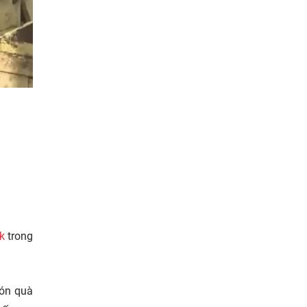
k
trong
món quà