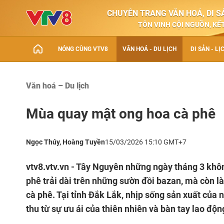
CHUYÊN TRANG VĂN HOÁ, DI SẢ
TÔN VINH CỘI NGUỒN, KẾT
NÓNG CÙNG VTV8
VĂN HOÁ - DU LỊCH
DI SẢN - LỊ
Văn hoá – Du lịch
Mùa quay mật ong hoa cà phê
Ngọc Thúy, Hoàng Tuyền
15/03/2026 15:10 GMT+7
vtv8.vtv.vn - Tây Nguyên những ngày tháng 3 khôn
phê trải dài trên những sườn đồi bazan, mà còn l
cà phê. Tại tỉnh Đắk Lắk, nhịp sống sản xuất của
thu từ sự ưu ái của thiên nhiên và bàn tay lao độ