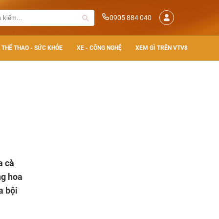
0905 884 040
THỂ THAO - SỨC KHỎE
XE - CÔNG NGHỆ
XEM GÌ TRÊN VTV8
a cà
ng hoa
a bội