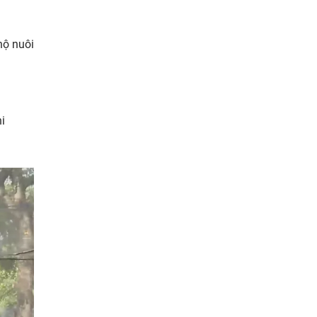
hộ nuôi
i