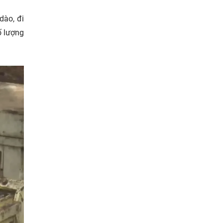
dào, đi
ố lượng