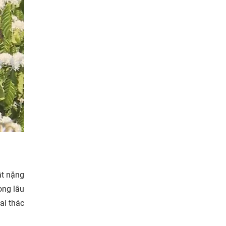
ật nặng
ong lâu
ai thác