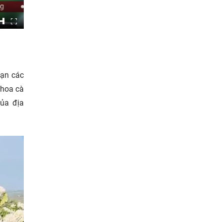
oạn các
 hoa cà
của địa