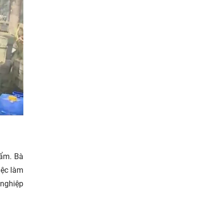
hẩm. Bà
iệc làm
 nghiệp