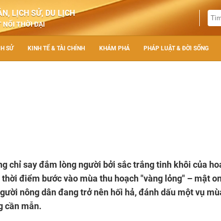
N, LỊCH SỬ, DU LỊCH
 NỐI THỜI ĐẠI
CH SỬ
KINH TẾ & TÀI CHÍNH
KHÁM PHÁ
PHÁP LUẬT & ĐỜI SỐNG
g chỉ say đắm lòng người bởi sắc trắng tinh khôi của ho
à thời điểm bước vào mùa thu hoạch "vàng lỏng" – mật o
 người nông dân đang trở nên hối hả, đánh dấu một vụ mù
ng cần mẫn.