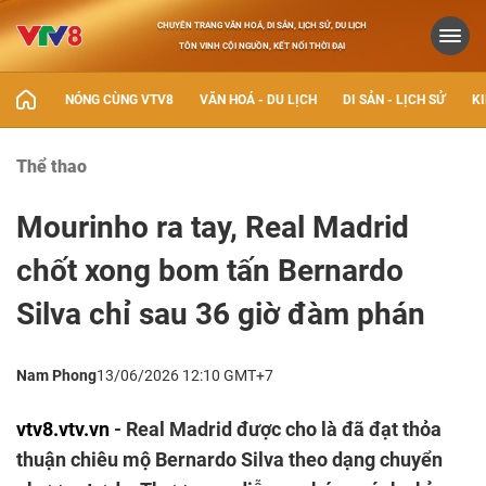
CHUYÊN TRANG VĂN HOÁ, DI SẢN, LỊCH SỬ, DU LỊCH
TÔN VINH CỘI NGUỒN, KẾT NỐI THỜI ĐẠI
NÓNG CÙNG VTV8
VĂN HOÁ - DU LỊCH
DI SẢN - LỊCH SỬ
KI
Thể thao
Mourinho ra tay, Real Madrid
chốt xong bom tấn Bernardo
Silva chỉ sau 36 giờ đàm phán
Nam Phong
13/06/2026 12:10 GMT+7
vtv8.vtv.vn
- Real Madrid được cho là đã đạt thỏa
thuận chiêu mộ Bernardo Silva theo dạng chuyển