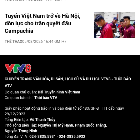
Tuyển Việt Nam trở về Hà Nội,
dồn lực cho trận quyết đấu
Campuchia
THỂ THAO
05/08/2026 16:44 GMT+7
CHUYÊN TRANG VĂN HÓA, DI SẢN, LỊCH SỬ VÀ DU LỊCH VTV8 - THỜI BÁO
VTV
Cơ quan chủ quản:
Đài Truyền hình Việt Nam
Cơ quan báo chí:
Thời báo VTV
Giấy phép hoạt động báo in và báo điện tử số 483/GP-BTTTT cấp ngày
29/12/2023
Tổng Biên tập:
Vũ Thanh Thủy
Phó Tổng Biên Tập:
Nguyễn Thị Mỹ Hạnh
,
Phạm Quốc Thắng
,
Nguyễn Trọng Ninh
Tổng đài VTV:
024-3835.5931
-
024-3835.5932