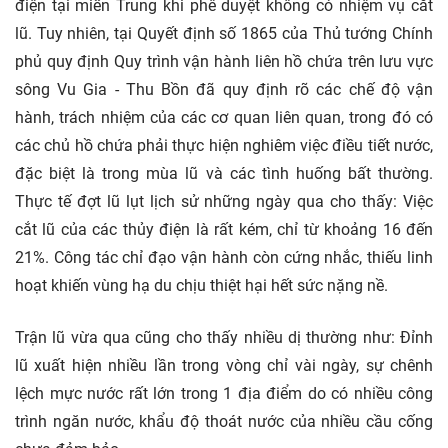
điện tại miền Trung khi phê duyệt không có nhiệm vụ cắt
lũ. Tuy nhiên, tại Quyết định số 1865 của Thủ tướng Chính
phủ quy định Quy trình vận hành liên hồ chứa trên lưu vực
sông Vu Gia - Thu Bồn đã quy định rõ các chế độ vận
hành, trách nhiệm của các cơ quan liên quan, trong đó có
các chủ hồ chứa phải thực hiện nghiêm việc điều tiết nước,
đặc biệt là trong mùa lũ và các tình huống bất thường.
Thực tế đợt lũ lụt lịch sử những ngày qua cho thấy: Việc
cắt lũ của các thủy điện là rất kém, chỉ từ khoảng 16 đến
21%. Công tác chỉ đạo vận hành còn cứng nhắc, thiếu linh
hoạt khiến vùng hạ du chịu thiệt hại hết sức nặng nề.
Trận lũ vừa qua cũng cho thấy nhiều dị thường như: Đỉnh
lũ xuất hiện nhiều lần trong vòng chỉ vài ngày, sự chênh
lệch mực nước rất lớn trong 1 địa điểm do có nhiều công
trình ngăn nước, khẩu độ thoát nước của nhiều cầu cống