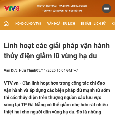
CHUYÊN TRANG VĂN HOÁ, DI SẢN, LỊCH SỬ, DU LỊCH
TÔN VINH CỘI NGUỒN, KẾT NỐI THỜI ĐẠI
NÓNG CÙNG VTV8
VĂN HOÁ - DU LỊCH
DI SẢN - LỊCH SỬ
KI
Linh hoạt các giải pháp vận hành
thủy điện giảm lũ vùng hạ du
Văn Đức, Hữu Thịnh
05/11/2025 16:04 GMT+7
VTV.vn - Cần linh hoạt hơn trong công tác chỉ đạo
vận hành và áp dụng các biện pháp đủ mạnh từ sớm
thì các thủy điện trên thượng nguồn các lưu vực
sông tại TP Đà Nẵng có thể giảm nhẹ hơn rất nhiều
thiệt hại cho người dân vùng hạ du. Đó là những