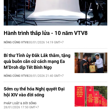
Hành trình thắp lửa - 10 năm VTV8
NÓNG CÙNG VTV8
30/01/2026 14:19 GMT+7
Bí thư Tỉnh ủy Đắk Lắk thăm, tặng
quà buôn căn cứ cách mạng Ea
M’Droh dịp Tết Bính Ngọ
NÓNG CÙNG VTV8
28/01/2026 21:40 GMT+7
Sớm cụ thể hóa Nghị quyết Đại
hội XIV vào đời sống
PHÁP LUẬT & ĐỜI SỐNG
28/01/2026 17:50 GMT+7