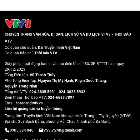
CHUYÊN TRANG VĂN HÓA, DI SẢN, LỊCH SỬ VÀ DU LỊCH VTV8 - THỜI BÁO
VTV
Cơ quan chủ quản:
Đài Truyền hình Việt Nam
Cơ quan báo chí:
Thời báo VTV
Giấy phép hoạt động báo in và báo điện tử số 483/GP-BTTTT cấp ngày
29/12/2023
Tổng Biên tập:
Vũ Thanh Thủy
Phó Tổng Biên Tập:
Nguyễn Thị Mỹ Hạnh
,
Phạm Quốc Thắng
,
Nguyễn Trọng Ninh
Tổng đài VTV:
024-3835.5931
-
024-3835.5932
Ðiện thoại Thời báo VTV:
024-6689.7897
Email:
toasoan@vtv.vn
Liên hệ quảng cáo và truyền thông
Trung tâm Truyền hình Việt Nam khu vực Miền Trung – Tây Nguyên (VTV8)
Địa chỉ: 258 Bạch Đằng, phường Hải Châu, thành phố Đà Nẵng
0905 884 040
vtv8.vtv.vn@gmail.com