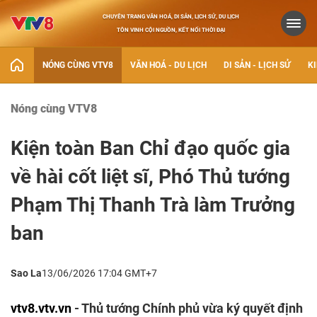
CHUYÊN TRANG VĂN HOÁ, DI SẢN, LỊCH SỬ, DU LỊCH
TÔN VINH CỘI NGUỒN, KẾT NỐI THỜI ĐẠI
NÓNG CÙNG VTV8
VĂN HOÁ - DU LỊCH
DI SẢN - LỊCH SỬ
KI
Nóng cùng VTV8
Kiện toàn Ban Chỉ đạo quốc gia
về hài cốt liệt sĩ, Phó Thủ tướng
Phạm Thị Thanh Trà làm Trưởng
ban
Sao La
13/06/2026 17:04 GMT+7
vtv8.vtv.vn
- Thủ tướng Chính phủ vừa ký quyết định