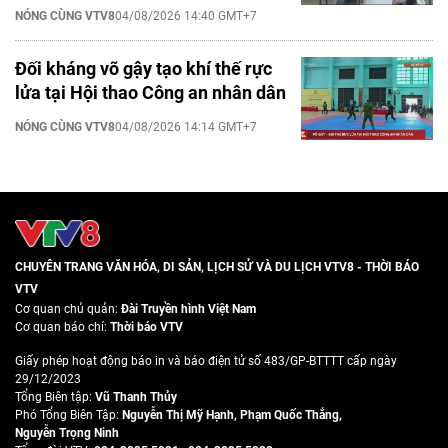
NÓNG CÙNG VTV8
04/08/2026 14:40 GMT+7
Đối kháng võ gậy tạo khí thế rực
lửa tại Hội thao Công an nhân dân
NÓNG CÙNG VTV8
04/08/2026 14:14 GMT+7
CHUYÊN TRANG VĂN HÓA, DI SẢN, LỊCH SỬ VÀ DU LỊCH VTV8 - THỜI BÁO
VTV
Cơ quan chủ quản:
Đài Truyền hình Việt Nam
Cơ quan báo chí:
Thời báo VTV
Giấy phép hoạt động báo in và báo điện tử số 483/GP-BTTTT cấp ngày
29/12/2023
Tổng Biên tập:
Vũ Thanh Thủy
Phó Tổng Biên Tập:
Nguyễn Thị Mỹ Hạnh
,
Phạm Quốc Thắng
,
Nguyễn Trọng Ninh