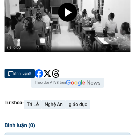
0:00
Bình luận
0
Theo dõi VTV8 trên
Từ khóa:
Tri Lễ
Nghệ An
giáo dục
Bình luận
(
0
)