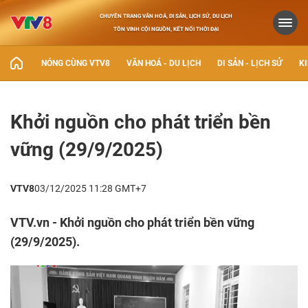
CHUYÊN TRANG VĂN HOÁ, DI SẢN, LỊCH SỬ, DU LỊCH
TÔN VINH CỘI NGUỒN, KẾT NỐI THỜI ĐẠI
NÓNG CÙNG VTV8
VĂN HOÁ - DU LỊCH
DI SẢN - LỊCH SỬ
KI
Khởi nguồn cho phát triển bền
vững (29/9/2025)
VTV8
03/12/2025 11:28 GMT+7
VTV.vn - Khởi nguồn cho phát triển bền vững
(29/9/2025).