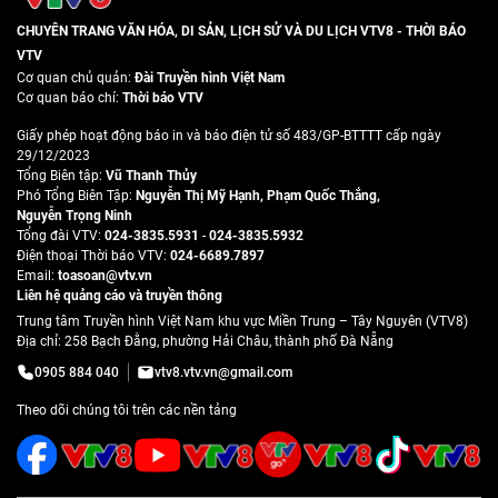
CHUYÊN TRANG VĂN HÓA, DI SẢN, LỊCH SỬ VÀ DU LỊCH VTV8 - THỜI BÁO
VTV
Cơ quan chủ quản:
Đài Truyền hình Việt Nam
Cơ quan báo chí:
Thời báo VTV
Giấy phép hoạt động báo in và báo điện tử số 483/GP-BTTTT cấp ngày
29/12/2023
Tổng Biên tập:
Vũ Thanh Thủy
Phó Tổng Biên Tập:
Nguyễn Thị Mỹ Hạnh
,
Phạm Quốc Thắng
,
Nguyễn Trọng Ninh
Tổng đài VTV:
024-3835.5931
-
024-3835.5932
Ðiện thoại Thời báo VTV:
024-6689.7897
Email:
toasoan@vtv.vn
Liên hệ quảng cáo và truyền thông
Trung tâm Truyền hình Việt Nam khu vực Miền Trung – Tây Nguyên (VTV8)
Địa chỉ: 258 Bạch Đằng, phường Hải Châu, thành phố Đà Nẵng
0905 884 040
vtv8.vtv.vn@gmail.com
Theo dõi chúng tôi trên các nền tảng