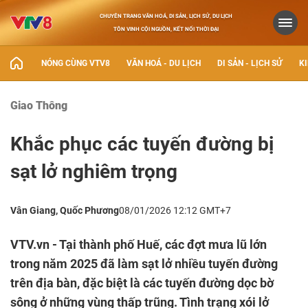
CHUYÊN TRANG VĂN HOÁ, DI SẢN, LỊCH SỬ, DU LỊCH
TÔN VINH CỘI NGUỒN, KẾT NỐI THỜI ĐẠI
NÓNG CÙNG VTV8
VĂN HOÁ - DU LỊCH
DI SẢN - LỊCH SỬ
KI
Giao Thông
Khắc phục các tuyến đường bị
sạt lở nghiêm trọng
Vân Giang, Quốc Phương
08/01/2026 12:12 GMT+7
VTV.vn - Tại thành phố Huế, các đợt mưa lũ lớn
trong năm 2025 đã làm sạt lở nhiều tuyến đường
trên địa bàn, đặc biệt là các tuyến đường dọc bờ
sông ở những vùng thấp trũng. Tình trạng xói lở