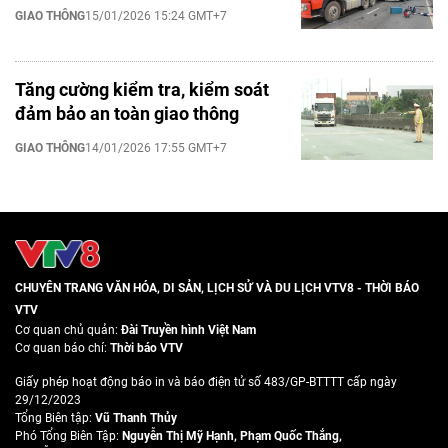
GIAO THÔNG
15/01/2026 15:24 GMT+7
Tăng cường kiểm tra, kiểm soát
đảm bảo an toàn giao thông
GIAO THÔNG
14/01/2026 17:55 GMT+7
CHUYÊN TRANG VĂN HÓA, DI SẢN, LỊCH SỬ VÀ DU LỊCH VTV8 - THỜI BÁO
VTV
Cơ quan chủ quản:
Đài Truyền hình Việt Nam
Cơ quan báo chí:
Thời báo VTV
Giấy phép hoạt động báo in và báo điện tử số 483/GP-BTTTT cấp ngày
29/12/2023
Tổng Biên tập:
Vũ Thanh Thủy
Phó Tổng Biên Tập:
Nguyễn Thị Mỹ Hạnh
,
Phạm Quốc Thắng
,